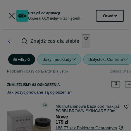
Przejdź do aplikacji
Otwórz
Otwieraj OLX jednym tapnięciem
Znajdź coś dla siebie
Filtry
·
2
Bazy i podkłady
Białystok, Centrum
Podkłady i bazy do twarzy Białystok
Zobacz Więc
ZNALEŹLIŚMY 63 OGŁOSZENIA
Jak pozycjonowane są ogłoszenia?
Multiwitaminowa baza pod makijaż
BOBBI BROWN SKINCARE 50ml
Nowe
179 zł
188,77 zł z Pakietem Ochronnym