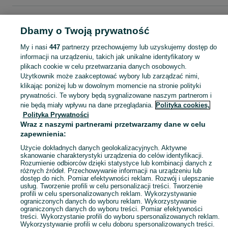
Strona główna
Zdrowie i Uroda
Makijaż
Twarz
Bazy i podkłady
Bazy i
podkłady - Podlaskie
Bazy i podkłady - Białystok
Bazy i podkłady - Centrum
Dbamy o Twoją prywatność
My i nasi
447
partnerzy przechowujemy lub uzyskujemy dostęp do
KATEGORIA
informacji na urządzeniu, takich jak unikalne identyfikatory w
plikach cookie w celu przetwarzania danych osobowych.
Użytkownik może zaakceptować wybory lub zarządzać nimi,
Zobacz Więc
Sprzedaż baz i podkładów do twarzy Białystok ▶️ kryjące, nawilżające, matujące i SPF ☝ Znajdź ogłoszenia w atrakcyjnych cenach na OLX.pl!
klikając poniżej lub w dowolnym momencie na stronie polityki
prywatności. Te wybory będą sygnalizowane naszym partnerom i
nie będą miały wpływu na dane przeglądania.
Polityka cookies,
Mapa kategorii
Polityka Prywatności
Mapa miejscowości
Wraz z naszymi partnerami przetwarzamy dane w celu
zapewnienia:
Mapa ministron
Popularne wyszukiwania
Użycie dokładnych danych geolokalizacyjnych. Aktywne
skanowanie charakterystyki urządzenia do celów identyfikacji.
Rozumienie odbiorców dzięki statystyce lub kombinacji danych z
różnych źródeł. Przechowywanie informacji na urządzeniu lub
dostęp do nich. Pomiar efektywności reklam. Rozwój i ulepszanie
usług. Tworzenie profili w celu personalizacji treści. Tworzenie
profili w celu spersonalizowanych reklam. Wykorzystywanie
ograniczonych danych do wyboru reklam. Wykorzystywanie
ograniczonych danych do wyboru treści. Pomiar efektywności
treści. Wykorzystanie profili do wyboru spersonalizowanych reklam.
Wykorzystywanie profili w celu doboru spersonalizowanych treści.