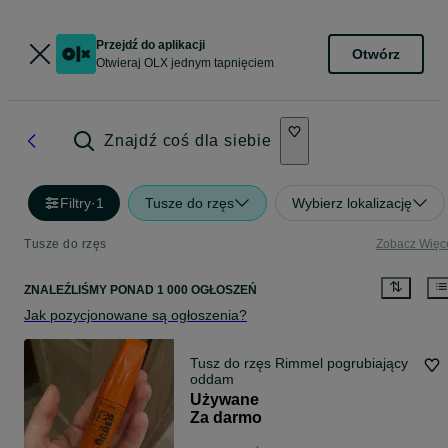
Przejdź do aplikacji
Otwórz
Otwieraj OLX jednym tapnięciem
Znajdź coś dla siebie
Filtry
·
1
Tusze do rzęs
Wybierz lokalizację
Tusze do rzęs
Zobacz Więc
ZNALEŹLIŚMY
PONAD
1 000 OGŁOSZEŃ
Jak pozycjonowane są ogłoszenia?
Tusz do rzęs Rimmel pogrubiający
oddam
Używane
Za darmo