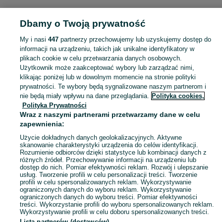
POLSKA
Dbamy o Twoją prywatność
My i nasi
447
partnerzy przechowujemy lub uzyskujemy dostęp do
KATEGORIA
informacji na urządzeniu, takich jak unikalne identyfikatory w
plikach cookie w celu przetwarzania danych osobowych.
Użytkownik może zaakceptować wybory lub zarządzać nimi,
Zobacz Więc
Sprzedaż tuszy do rzęs w Polsce ▶️ wydłużające, pogrubiające, wodoodporne ✅ Bogaty wybór w korzystnych cenach ☝ Przeglądaj ogłoszenia online na OLX.pl!
klikając poniżej lub w dowolnym momencie na stronie polityki
prywatności. Te wybory będą sygnalizowane naszym partnerom i
nie będą miały wpływu na dane przeglądania.
Polityka cookies,
Mapa kategorii
Polityka Prywatności
Mapa miejscowości
Wraz z naszymi partnerami przetwarzamy dane w celu
zapewnienia:
Mapa ministron
Użycie dokładnych danych geolokalizacyjnych. Aktywne
Popularne wyszukiwania
skanowanie charakterystyki urządzenia do celów identyfikacji.
Rozumienie odbiorców dzięki statystyce lub kombinacji danych z
różnych źródeł. Przechowywanie informacji na urządzeniu lub
dostęp do nich. Pomiar efektywności reklam. Rozwój i ulepszanie
usług. Tworzenie profili w celu personalizacji treści. Tworzenie
profili w celu spersonalizowanych reklam. Wykorzystywanie
ograniczonych danych do wyboru reklam. Wykorzystywanie
ograniczonych danych do wyboru treści. Pomiar efektywności
treści. Wykorzystanie profili do wyboru spersonalizowanych reklam.
Wykorzystywanie profili w celu doboru spersonalizowanych treści.
Lista partnerów (dostawców)