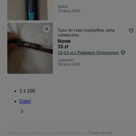
Kalisz
25 lipca 2026
Tusz do rzes maybelline cena
ostateczna
Nowe
15 zł
19,03 zł z Pakietem Ochronnym
Jaworzno
26 lipca 2026
1
z
100
Dalej
Strona główna
Zdrowie i Uroda
Makijaż
Oczy
Tusze do rzęs