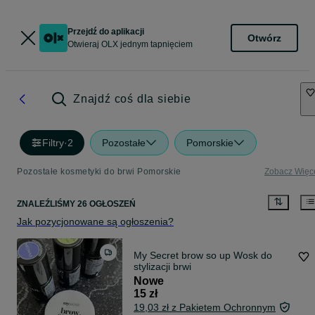
Przejdź do aplikacji
Otwórz
Otwieraj OLX jednym tapnięciem
Znajdź coś dla siebie
Filtry
·
2
Pozostałe
Pomorskie
Pozostałe kosmetyki do brwi Pomorskie
Zobacz Więc
ZNALEŹLIŚMY 26 OGŁOSZEŃ
Jak pozycjonowane są ogłoszenia?
My Secret brow so up Wosk do
stylizacji brwi
Nowe
15 zł
19,03 zł z Pakietem Ochronnym