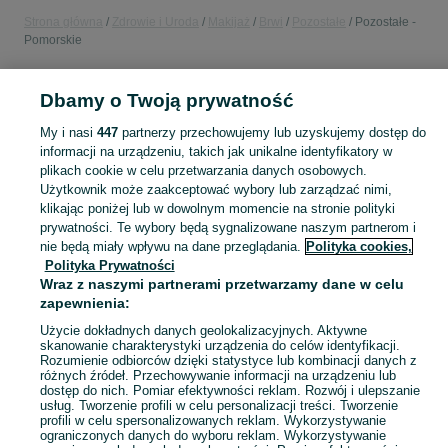
Strona główna
Zdrowie i Uroda
Makijaż
Brwi
Pozostałe
Pozostałe -
Pomorskie
POLSKA » POMORSKIE
Dbamy o Twoją prywatność
My i nasi
447
partnerzy przechowujemy lub uzyskujemy dostęp do
KATEGORIA
informacji na urządzeniu, takich jak unikalne identyfikatory w
plikach cookie w celu przetwarzania danych osobowych.
Użytkownik może zaakceptować wybory lub zarządzać nimi,
Zobacz Więc
Sprzedaż pozostałych kosmetyków do brwi Pomorskie ▶️ Bogaty wybór w atrakcyjnych cenach ☝ Sprawdź aktualne oferty i kupuj tanio na OLX.pl!
klikając poniżej lub w dowolnym momencie na stronie polityki
prywatności. Te wybory będą sygnalizowane naszym partnerom i
nie będą miały wpływu na dane przeglądania.
Polityka cookies,
Mapa kategorii
Polityka Prywatności
Mapa miejscowości
Wraz z naszymi partnerami przetwarzamy dane w celu
Mapa ministron
zapewnienia:
Popularne wyszukiwania
Użycie dokładnych danych geolokalizacyjnych. Aktywne
skanowanie charakterystyki urządzenia do celów identyfikacji.
Rozumienie odbiorców dzięki statystyce lub kombinacji danych z
różnych źródeł. Przechowywanie informacji na urządzeniu lub
dostęp do nich. Pomiar efektywności reklam. Rozwój i ulepszanie
usług. Tworzenie profili w celu personalizacji treści. Tworzenie
profili w celu spersonalizowanych reklam. Wykorzystywanie
ograniczonych danych do wyboru reklam. Wykorzystywanie