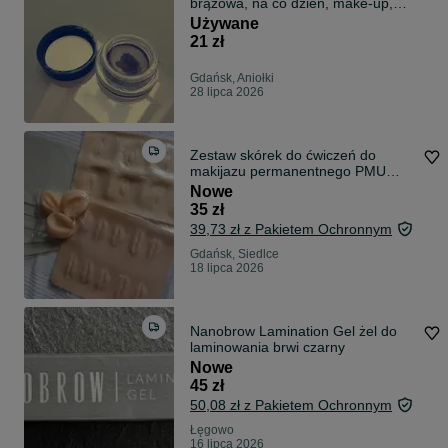
brązowa, na co dzień, make-up,
makijaż ;)
Używane
21 zł
Gdańsk, Aniołki
28 lipca 2026
Zestaw skórek do ćwiczeń do
makijazu permanentnego PMU
NOWY!
Nowe
35 zł
39,73 zł z Pakietem Ochronnym
Gdańsk, Siedlce
18 lipca 2026
Nanobrow Lamination Gel żel do
laminowania brwi czarny
Nowe
45 zł
50,08 zł z Pakietem Ochronnym
Łęgowo
16 lipca 2026