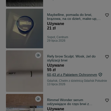
Maybelline, pomada do brwi,
brązowa, na co dzień, make-up,
makijaż ;)
Używane
21 zł
Sopot, Centrum
29 lipca 2026
Refy brow Sculpt. Wosk, żel do
stylizacji brwi
Używane
55 zł
60,43 zł z Pakietem Ochronnym
Gdańsk, Chełm z dzielnicą Gdańsk Południe
13 lipca 2026
Rimmel Wonder serum
odżywiające do rzęs brwi z
witaminami
Używane