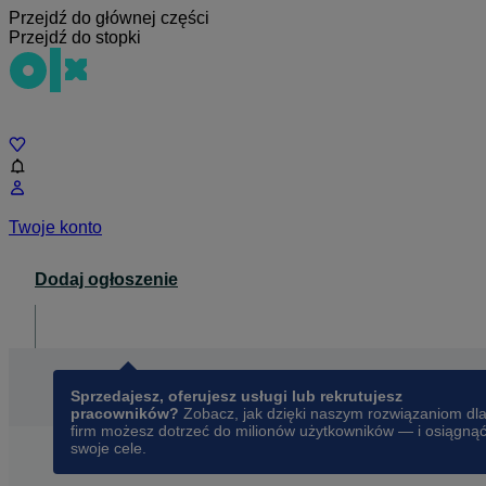
Przejdź do głównej części
Przejdź do stopki
Czat
Twoje konto
Dodaj ogłoszenie
Dla biznesu
opens in a new tab
Sprzedajesz, oferujesz usługi lub rekrutujesz
pracowników?
Zobacz, jak dzięki naszym rozwiązaniom dl
firm możesz dotrzeć do milionów użytkowników — i osiągną
swoje cele.