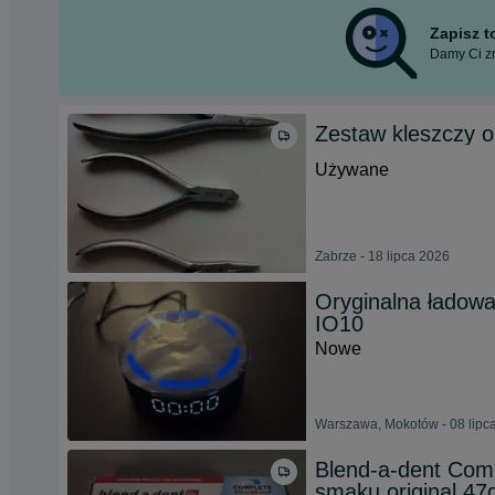
Zapisz 
Damy Ci zn
Zestaw kleszczy o
Używane
Zabrze - 18 lipca 2026
Oryginalna ładow
IO10
Nowe
Warszawa, Mokotów - 08 lipc
Blend-a-dent Com
smaku original 47