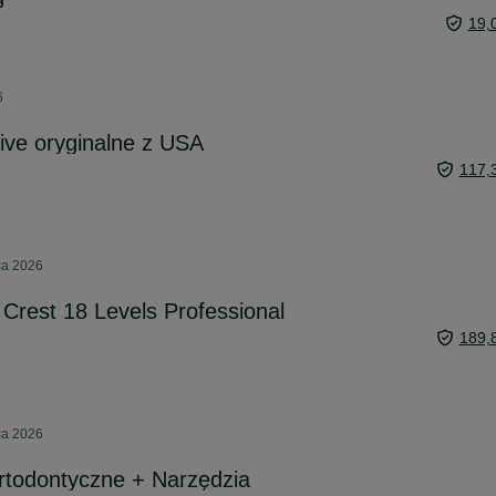
19,
6
tive oryginalne z USA
117,
pca 2026
 Crest 18 Levels Professional
189,
pca 2026
rtodontyczne + Narzędzia