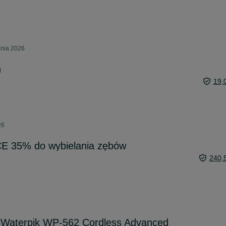
pnia 2026
n
19,
26
 35% do wybielania zębów
240,
w Waterpik WP-562 Cordless Advanced