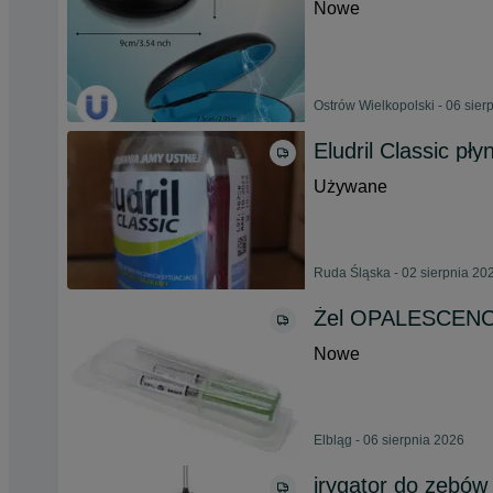
Nowe
Ostrów Wielkopolski - 06 sier
Eludril Classic pły
Używane
Ruda Śląska - 02 sierpnia 20
Żel OPALESCENCE
Nowe
Elbląg - 06 sierpnia 2026
irygator do zębó