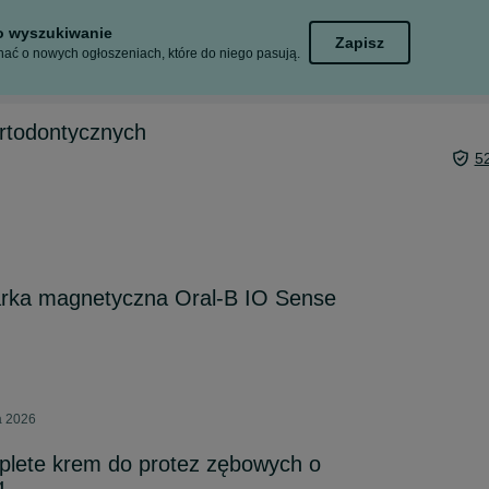
to wyszukiwanie
Zapisz
ać o nowych ogłoszeniach, które do niego pasują.
rtodontycznych
5
arka magnetyczna Oral-B IO Sense
a 2026
plete krem do protez zębowych o
g