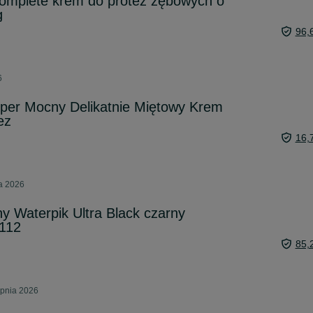
Complete krem do protez zębowych o
g
96,
6
per Mocny Delikatnie Miętowy Krem
ez
16,
ca 2026
ny Waterpik Ultra Black czarny
112
85,
rpnia 2026