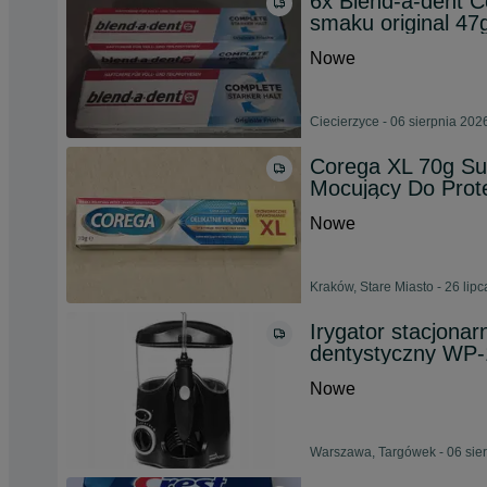
6x Blend-a-dent 
smaku original 47
Nowe
Ciecierzyce - 06 sierpnia 202
Corega XL 70g Su
Mocujący Do Prot
Nowe
Kraków, Stare Miasto - 26 lip
Irygator stacjonar
dentystyczny WP-
Nowe
Warszawa, Targówek - 06 sie