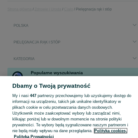
Strona główna
Zdrowie i Uroda
Ciało
Pielęgnacja rąk i stóp
POLSKA
PIELĘGNACJA RĄK I STÓP
KATEGORIA
Popularne wyszukiwania
frezarka do pięt
krem do stóp oriflame
indigo krem do rąk
Dbamy o Twoją prywatność
elektryczny pilnik do stóp
My i nasi
447
partnerzy przechowujemy lub uzyskujemy dostęp do
informacji na urządzeniu, takich jak unikalne identyfikatory w
Zobacz Więc
Sprzedaż kosmetyków do pielęgnacji rąk i stóp w Polsce ▶️ Kremy, maski, dezodoranty ✅ Szeroki wybór w atrakcyjnych cenach ☝ Znajdź ogłoszenia na OLX.pl!
plikach cookie w celu przetwarzania danych osobowych.
Użytkownik może zaakceptować wybory lub zarządzać nimi,
klikając poniżej lub w dowolnym momencie na stronie polityki
Mapa kategorii
prywatności. Te wybory będą sygnalizowane naszym partnerom i
Mapa miejscowości
nie będą miały wpływu na dane przeglądania.
Polityka cookies,
Polityka Prywatności
Mapa ministron