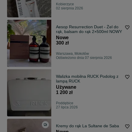
Kobierzyce
02 sierpnia 2026
Aesop Resurrection Duet - Żel do
rąk, balsam do rąk 2×500ml NOWY
Nowe
300 zł
Warszawa, Mokotów
Odświeżono dnia 07 sierpnia 2026
Walizka mobilna RUCK Podolog z
lampą RUCK
Używane
1 200 zł
Poddębice
27 lipca 2026
Kremy do rąk La Sultane de Saba
Nowe