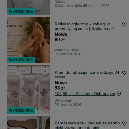
Nidzica
Odświeżono dnia 05 sierpnia 2026
WYRÓŻNIONE
Refleksologia stóp – zabiegi w
promocyjnej cenie | Szukam osób
do praktyki | Wrocław
Nowe
80 zł
Wrocław, Krzyki
06 sierpnia 2026
WYRÓŻNIONE
Krem do rąk Ziaja różne rodzaje 34
sztuki
Nowe
98 zł
104,93 zł z Pakietem Ochronnym
Włocławek
05 sierpnia 2026
WYRÓŻNIONE
Zarezerwowane - Oddam za darmo
elektryczną tarkę do pięt