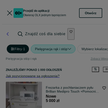
Przejdź do aplikacji
Otwórz
Otwieraj OLX jednym tapnięciem
Znajdź coś dla siebie
Filtry
·
1
Pielęgnacja rąk i stóp
Wybierz lokalizac
Pielęgnacja stóp i rąk
Zobacz Więc
ZNALEŹLIŚMY
PONAD
1 000 OGŁOSZEŃ
Jak pozycjonowane są ogłoszenia?
Frezarka z pochłaniaczem pyłu
Brillian Medipro Touch +Pomocnik
podologiczny 601 biały
Nowe
5 000 zł