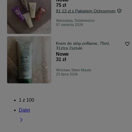
75 zł
81,13 zł z Pakietem Ochronnym
Warszawa, Śródmieście
07 sierpnia 2026
Krem do stóp,oriflame, 75ml,
31zlza 2sztuki
Nowe
31 zł
Wrocław, Stare Miasto
25 lipca 2026
1
z
100
Dalej