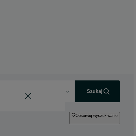
Odległość
+0 km
Szukaj
Obserwuj wyszukiwanie