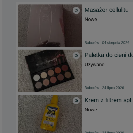
Masażer cellulitu
Nowe
Baborów - 04 sierpnia 2026
Paletka do cieni d
Używane
Baborów - 24 lipca 2026
Krem z filtrem sp
Nowe