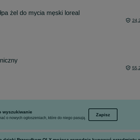
łpa żel do mycia męski loreal
24,
niczny
55,
to wyszukiwanie
Zapisz
ać o nowych ogłoszeniach, które do niego pasują.
 ale dzięki Przesyłkom OLX możesz wygodnie kupować przedmioty z 