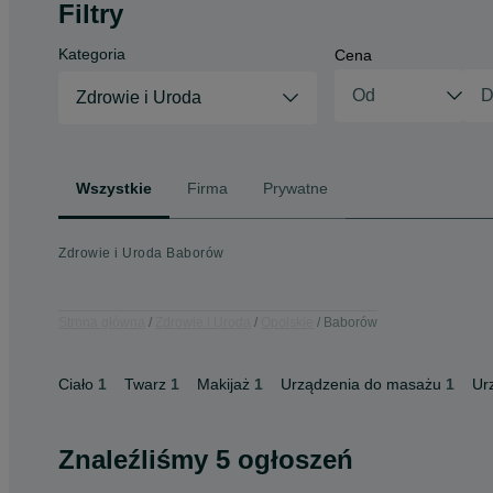
Filtry
Kategoria
Cena
Zdrowie i Uroda
Wszystkie
Firma
Prywatne
Zdrowie i Uroda Baborów
Strona główna
Zdrowie i Uroda
Opolskie
Baborów
Ciało
1
Twarz
1
Makijaż
1
Urządzenia do masażu
1
Ur
Znaleźliśmy 5 ogłoszeń