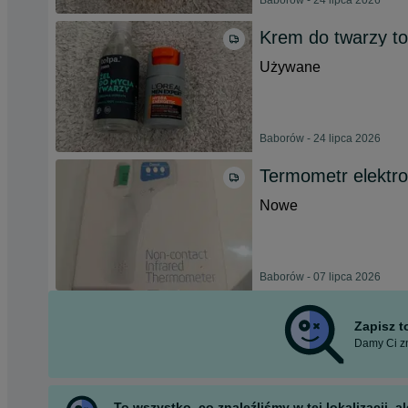
Baborów - 24 lipca 2026
Krem do twarzy to
Używane
Baborów - 24 lipca 2026
Termometr elektro
Nowe
Baborów - 07 lipca 2026
Zapisz 
Damy Ci zn
To wszystko, co znaleźliśmy w tej lokalizacji,