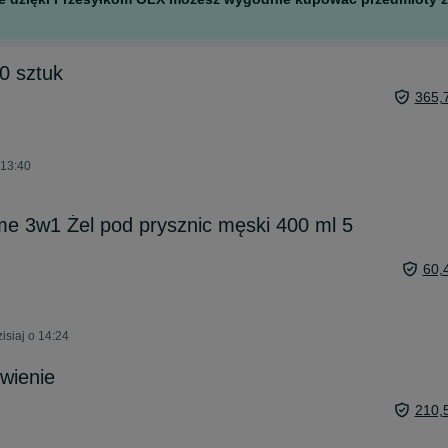
0 sztuk
365,
 13:40
 3w1 Żel pod prysznic męski 400 ml 5
60,
isiaj o 14:24
wienie
210,