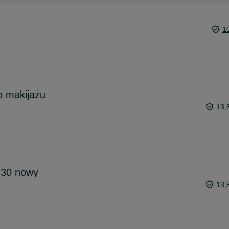
1
o makijażu
13,
f 30 nowy
13,