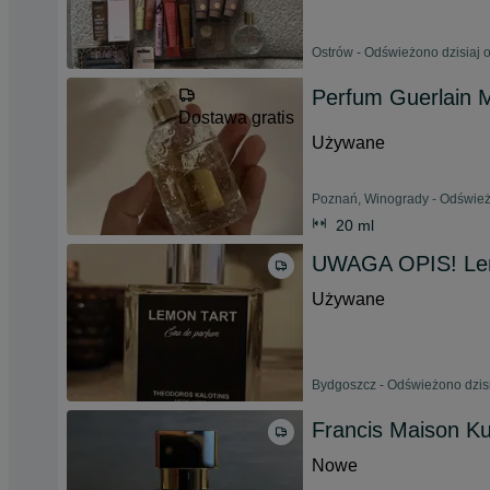
Ostrów - Odświeżono dzisiaj 
Perfum Guerlain 
Dostawa gratis
Używane
Poznań, Winogrady - Odświeżo
20 ml
UWAGA OPIS! Lemo
Używane
Bydgoszcz - Odświeżono dzisi
Francis Maison Ku
Nowe