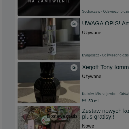
Sochaczew - Odświeżono dzis
UWAGA OPIS! Am
Używane
Bydgoszcz - Odświeżono dzisi
Xerjoff Tony Iomm
Używane
Kraków, Mistrzejowice - Odświ
50 ml
Zestaw nowych kos
plus gratisy!!
Dostawa gratis
Nowe