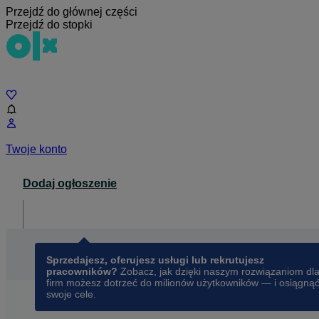
Przejdź do głównej części
Przejdź do stopki
Czat
Twoje konto
Dodaj ogłoszenie
Dla biznesu
opens in a new tab
Sprzedajesz, oferujesz usługi lub rekrutujesz
pracowników?
Zobacz, jak dzięki naszym rozwiązaniom dl
firm możesz dotrzeć do milionów użytkowników — i osiągną
swoje cele.