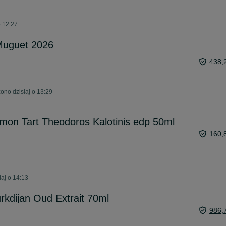
o 12:27
Muguet 2026
438,
no dzisiaj o 13:29
n Tart Theodoros Kalotinis edp 50ml
160,
aj o 14:13
rkdijan Oud Extrait 70ml
986,