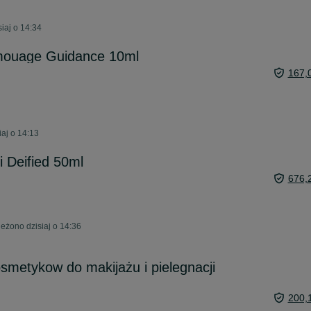
iaj o 14:34
ouage Guidance 10ml
167,
aj o 14:13
i Deified 50ml
676,
eżono dzisiaj o 14:36
metykow do makijażu i pielegnacji
200,