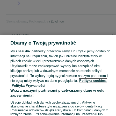
Strona główna
Podkarpackie
Zbydniów
KATEGORIA
Dbamy o Twoją prywatność
Popularne wyszukiwania
My i nasi
447
partnerzy przechowujemy lub uzyskujemy dostęp do
lodówka
8v5119d629df
informacji na urządzeniu, takich jak unikalne identyfikatory w
plikach cookie w celu przetwarzania danych osobowych.
Użytkownik może zaakceptować wybory lub zarządzać nimi,
Skorzystaj z największego serwisu ogłoszeniowego - Zbydniów i okolice! Kupuj to, czego pragniesz i sprzedawaj to, czego już nie potrzebujesz!
Zobacz Więc
klikając poniżej lub w dowolnym momencie na stronie polityki
prywatności. Te wybory będą sygnalizowane naszym partnerom i
nie będą miały wpływu na dane przeglądania.
Polityka cookies,
Mapa kategorii
Polityka Prywatności
Mapa miejscowości
Wraz z naszymi partnerami przetwarzamy dane w celu
Mapa ministron
zapewnienia:
Popularne wyszukiwania
Użycie dokładnych danych geolokalizacyjnych. Aktywne
skanowanie charakterystyki urządzenia do celów identyfikacji.
Rozumienie odbiorców dzięki statystyce lub kombinacji danych z
różnych źródeł. Przechowywanie informacji na urządzeniu lub