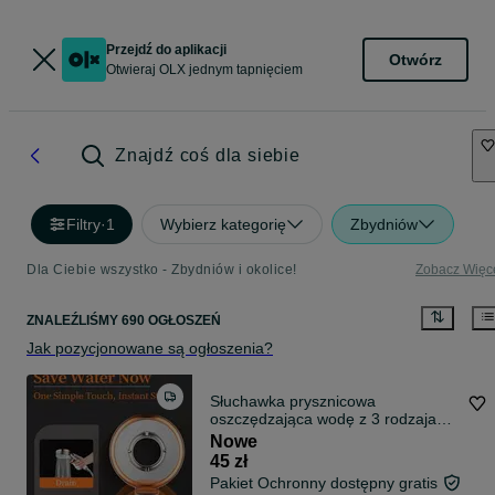
Przejdź do aplikacji
Otwórz
Otwieraj OLX jednym tapnięciem
Znajdź coś dla siebie
Filtry
·
1
Wybierz kategorię
Zbydniów
Dla Ciebie wszystko - Zbydniów i okolice!
Zobacz Więc
ZNALEŹLIŚMY 690 OGŁOSZEŃ
Jak pozycjonowane są ogłoszenia?
Słuchawka prysznicowa
oszczędzająca wodę z 3 rodzajami
strumienia
Nowe
45 zł
Pakiet Ochronny dostępny gratis