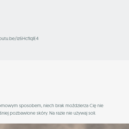
outu.be/iz6HcflqlE4
 domowym sposobem, niech brak moździerza Cię nie
niej pozbawione skóry. Na razie nie używaj soli.