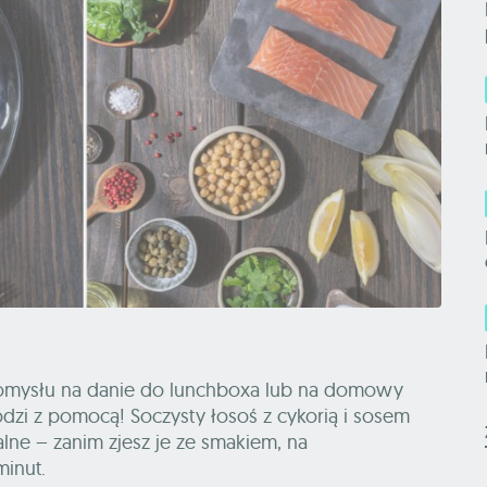
 pomysłu na danie do lunchboxa lub na domowy
odzi z pomocą! Soczysty łosoś z cykorią i sosem
ne – zanim zjesz je ze smakiem, na
inut.