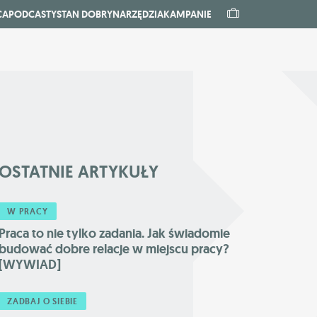
CA
PODCASTY
STAN DOBRY
NARZĘDZIA
KAMPANIE
OSTATNIE
ARTYKUŁY
W PRACY
Praca to nie tylko zadania. Jak świadomie
budować dobre relacje w miejscu pracy?
[WYWIAD]
ZADBAJ O SIEBIE