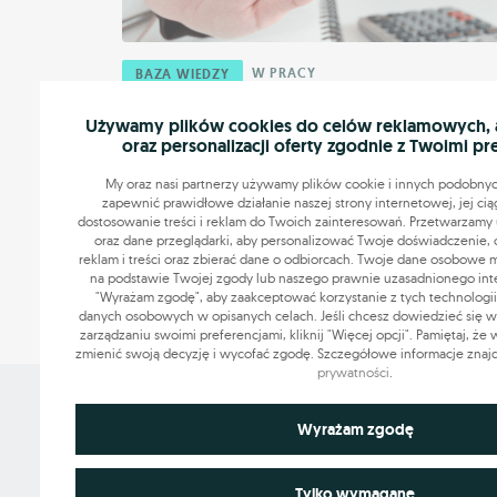
W PRACY
BAZA WIEDZY
5 złotych zasad skutecznego
Używamy plików cookies do celów reklamowych, an
odmawiania
oraz personalizacji oferty zgodnie z Twoimi pr
Mówienie „nie” i tym samym stawianie granic bywa
My oraz nasi partnerzy używamy plików cookie i innych podobnyc
niepopularne. Często jest mylone z brakiem kultury, a
zapewnić prawidłowe działanie naszej strony internetowej, jej cią
dostosowanie treści i reklam do Twoich zainteresowań. Przetwarzamy u
przecież dobrze pojęta asertywność ...
oraz dane przeglądarki, aby personalizować Twoje doświadczenie, 
reklam i treści oraz zbierać dane o odbiorcach. Twoje dane osobowe
16.03.2020
3 min.
na podstawie Twojej zgody lub naszego prawnie uzasadnionego intere
"Wyrażam zgodę", aby zaakceptować korzystanie z tych technologii
danych osobowych w opisanych celach. Jeśli chcesz dowiedzieć się wię
zarządzaniu swoimi preferencjami, kliknij "Więcej opcji". Pamiętaj, że
zmienić swoją decyzję i wycofać zgodę. Szczegółowe informacje znaj
prywatności
.
Grupa OLX sp. z o.o.
Niezbędne do funkcjonowania strony
Wyrażam zgodę
ul. Królowej Jadwigi 43
61-872 Poznań
Technicznie niezbędne pliki cookie odgrywają kluczową rolę w z
Wykorzystywane do analiz statystycznych i pomiarów
prawidłowego działania strony internetowej. Obejmują one identyfi
Tylko wymagane