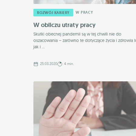
W PRACY
ROZWÓJ KARIERY
W obliczu utraty pracy
Skutki obecnej pandemii są w tej chwili nie do
oszacowania – zarówno te dotyczące życia i zdrowia l
jak i ...
25.03.2020
4 min.