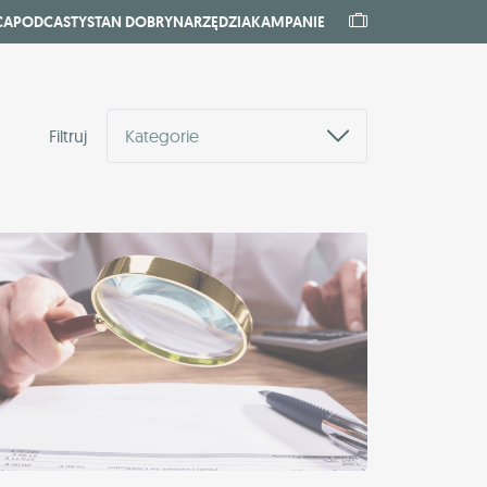
CA
PODCASTY
STAN DOBRY
NARZĘDZIA
KAMPANIE
Filtruj
Kategorie