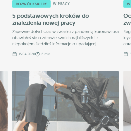
W PRACY
ROZWÓJ KARIERY
W
5 podstawowych kroków do
Oc
znalezienia nowej pracy
zw
Zapewne dotychczas w związku z pandemią koronawirusa
Reg
obawiałeś się o zdrowie swoich najbliższych i z
kryz
niepokojem śledziłeś informacje o upadającej ...
cora
15.04.2020
6 min.
3