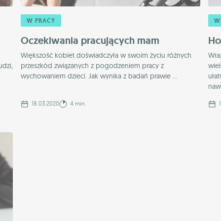
W PRACY
W
Oczekiwania pracujących mam
Ho
Większość kobiet doświadczyła w swoim życiu różnych
Wra
udzi,
przeszkód związanych z pogodzeniem pracy z
wiel
wychowaniem dzieci. Jak wynika z badań prawie ...
uła
nawe
18.03.2020
4 min.
1