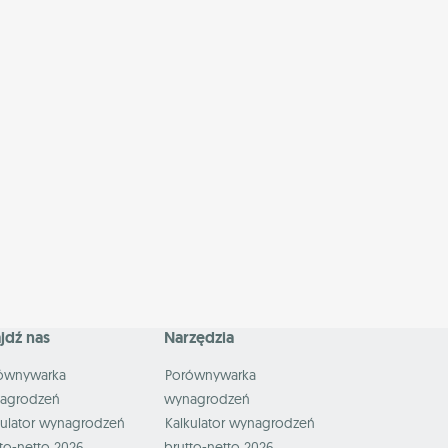
jdź nas
Narzędzia
ównywarka
Porównywarka
agrodzeń
wynagrodzeń
kulator wynagrodzeń
Kalkulator wynagrodzeń
to-netto 2026
brutto-netto 2026