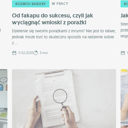
W PRACY
ROZWÓJ KARIERY
R
Od fakapu do sukcesu, czyli jak
Ja
wyciągnąć wnioski z porażki
Str
t
prz
Dzielenie się swoimi porażkami z innymi? Nie jest to łatwe,
res
jednak może być to skuteczny sposób na radzenie sobie
z ...
11.02.2020
3 min.
1