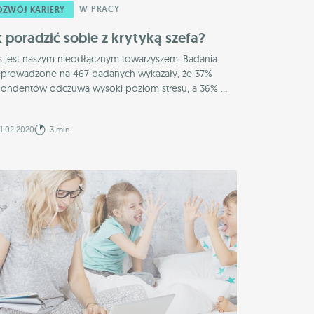
W PRACY
OZWÓJ KARIERY
k poradzić sobie z krytyką szefa?
es jest naszym nieodłącznym towarzyszem. Badania
eprowadzone na 467 badanych wykazały, że 37%
pondentów odczuwa wysoki poziom stresu, a 36% ...
1.02.2020
3 min.