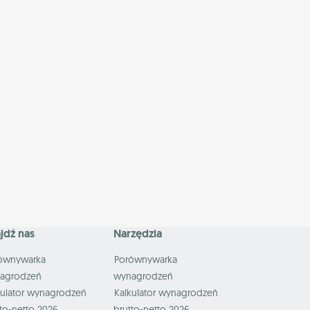
jdź nas
Narzędzia
ównywarka
Porównywarka
agrodzeń
wynagrodzeń
kulator wynagrodzeń
Kalkulator wynagrodzeń
to-netto 2026
brutto-netto 2026