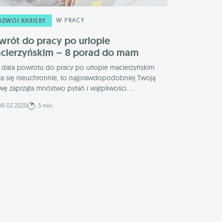
W PRACY
OZWÓJ KARIERY
wrót do pracy po urlopie
cierzyńskim – 8 porad do mam
i data powrotu do pracy po urlopie macierzyńskim
iża się nieuchronnie, to najprawdopodobniej Twoją
ę zaprząta mnóstwo pytań i wątpliwości. ...
6.02.2020
5 min.