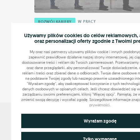
W PRACY
ROZWÓJ KARIERY
Czas na zmianę. Jak się przebranżowi
Używamy plików cookies do celów reklamowych, an
oraz personalizacji oferty zgodnie z Twoimi pr
Brak motywacji do wykonywania swoich obowiązków
odczuwanie permanentnego stresu, poczucie braku
My oraz nasi partnerzy używamy plików cookie i innych podobnyc
progresu czy braku satysfakcji ze zrealizowanych zada
zapewnić prawidłowe działanie naszej strony internetowej, jej cią
dostosowanie treści i reklam do Twoich zainteresowań. Przetwarzamy u
mogą ...
oraz dane przeglądarki, aby personalizować Twoje doświadczenie, 
reklam i treści oraz zbierać dane o odbiorcach. Twoje dane osobowe
05.02.2020
4 min.
na podstawie Twojej zgody lub naszego prawnie uzasadnionego intere
"Wyrażam zgodę", aby zaakceptować korzystanie z tych technologii
danych osobowych w opisanych celach. Jeśli chcesz dowiedzieć się wię
zarządzaniu swoimi preferencjami, kliknij "Więcej opcji". Pamiętaj, że
zmienić swoją decyzję i wycofać zgodę. Szczegółowe informacje znaj
prywatności
.
Grupa OLX sp. z o.o.
Niezbędne do funkcjonowania strony
Wyrażam zgodę
ul. Królowej Jadwigi 43
61-872 Poznań
Technicznie niezbędne pliki cookie odgrywają kluczową rolę w z
Wykorzystywane do analiz statystycznych i pomiarów
prawidłowego działania strony internetowej. Obejmują one identyfi
Tylko wymagane