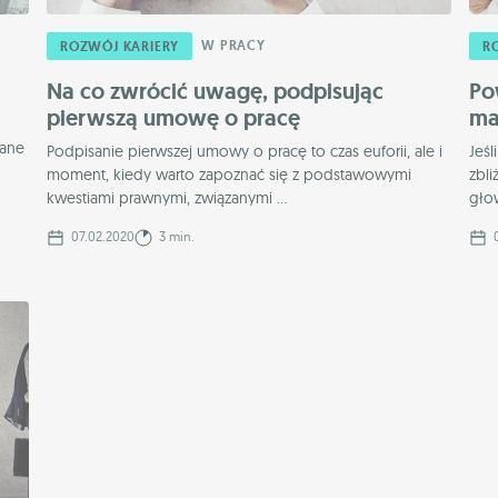
W PRACY
ROZWÓJ KARIERY
R
Na co zwrócić uwagę, podpisując
Po
pierwszą umowę o pracę
ma
wane
Podpisanie pierwszej umowy o pracę to czas euforii, ale i
Jeśl
moment, kiedy warto zapoznać się z podstawowymi
zbl
kwestiami prawnymi, związanymi ...
głow
07.02.2020
3 min.
0