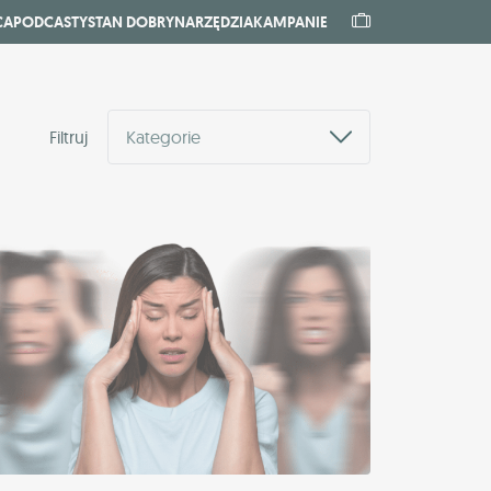
CA
PODCASTY
STAN DOBRY
NARZĘDZIA
KAMPANIE
Filtruj
Kategorie