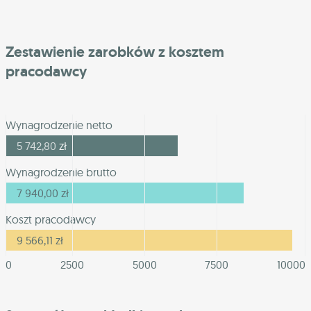
Zestawienie zarobków z kosztem
pracodawcy
Wynagrodzenie netto
5 742,80
zł
Wynagrodzenie brutto
7 940,00
zł
Koszt pracodawcy
9 566,11
zł
0
2500
5000
7500
10000