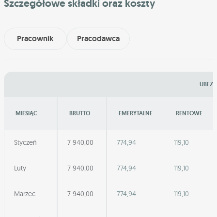
Szczegółowe składki oraz koszty
Pracownik
Pracodawca
UBEZP
MIESIĄC
BRUTTO
EMERYTALNE
RENTOWE
Styczeń
7 940,00
774,94
119,10
Luty
7 940,00
774,94
119,10
Marzec
7 940,00
774,94
119,10