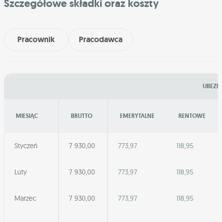
Szczegółowe składki oraz koszty
Pracownik
Pracodawca
UBEZPI
MIESIĄC
BRUTTO
EMERYTALNE
RENTOWE
Styczeń
7 930,00
773,97
118,95
Luty
7 930,00
773,97
118,95
Marzec
7 930,00
773,97
118,95