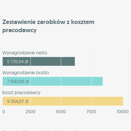
Zestawienie zarobków z kosztem
pracodawcy
Wynagrodzenie netto
5 735,94
zł
Wynagrodzenie brutto
7 930,00
zł
Koszt pracodawcy
9 554,07
zł
0
2500
5000
7500
10000