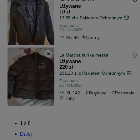
Używane
10 zł
13,85 zł z Pakietem Ochronnym
Zawidowice
30 lipca 2026
M / 48
Czarny
La Martina kurtka męska
Używane
220 zł
231,20 zł z Pakietem Ochronnym
Zawidowice
28 lipca 2026
XL / 42
Brązowy
Pozostałe
Inny
1
z
8
Dalej