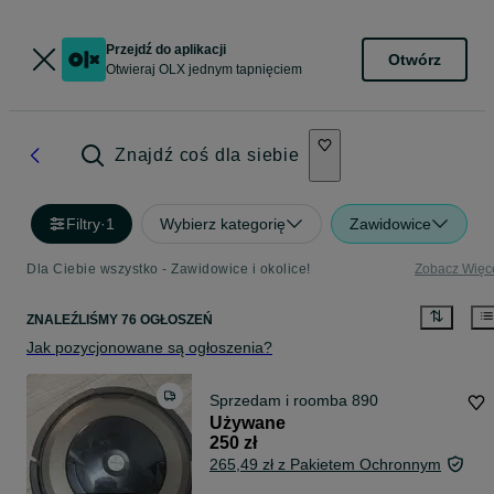
Przejdź do aplikacji
Otwórz
Otwieraj OLX jednym tapnięciem
Znajdź coś dla siebie
Filtry
·
1
Wybierz kategorię
Zawidowice
Dla Ciebie wszystko - Zawidowice i okolice!
Zobacz Więc
ZNALEŹLIŚMY 76 OGŁOSZEŃ
Jak pozycjonowane są ogłoszenia?
Sprzedam i roomba 890
Używane
250 zł
265,49 zł z Pakietem Ochronnym