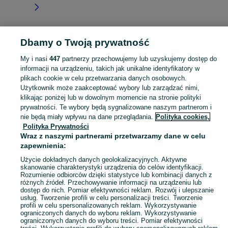
Dbamy o Twoją prywatność
Strona główna
Dolnośląskie
Zawidowice
My i nasi
447
partnerzy przechowujemy lub uzyskujemy dostęp do
informacji na urządzeniu, takich jak unikalne identyfikatory w
KATEGORIA
plikach cookie w celu przetwarzania danych osobowych.
Użytkownik może zaakceptować wybory lub zarządzać nimi,
Skorzystaj z największego serwisu ogłoszeniowego - Zawidowice i okolice! Kupuj to, czego pragniesz i sprzedawaj to, czego już nie potrzebujesz!
Zobacz Więc
klikając poniżej lub w dowolnym momencie na stronie polityki
prywatności. Te wybory będą sygnalizowane naszym partnerom i
nie będą miały wpływu na dane przeglądania.
Polityka cookies,
Mapa kategorii
Polityka Prywatności
Mapa miejscowości
Wraz z naszymi partnerami przetwarzamy dane w celu
zapewnienia:
Mapa ministron
Popularne wyszukiwania
Użycie dokładnych danych geolokalizacyjnych. Aktywne
skanowanie charakterystyki urządzenia do celów identyfikacji.
Rozumienie odbiorców dzięki statystyce lub kombinacji danych z
różnych źródeł. Przechowywanie informacji na urządzeniu lub
dostęp do nich. Pomiar efektywności reklam. Rozwój i ulepszanie
usług. Tworzenie profili w celu personalizacji treści. Tworzenie
profili w celu spersonalizowanych reklam. Wykorzystywanie
ograniczonych danych do wyboru reklam. Wykorzystywanie
ograniczonych danych do wyboru treści. Pomiar efektywności