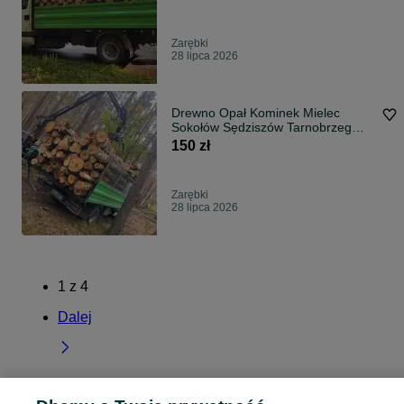
Zarębki
28 lipca 2026
Drewno Opał Kominek Mielec
Sokołów Sędziszów Tarnobrzeg
Dębica
150 zł
Zarębki
28 lipca 2026
1
z
4
Dalej