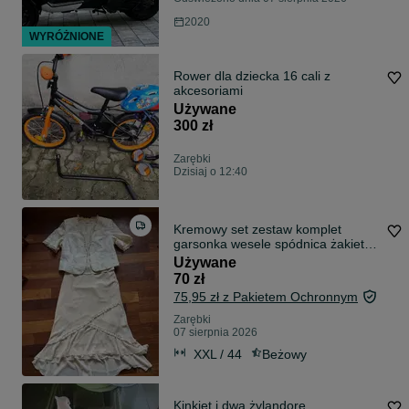
2020
WYRÓŻNIONE
Rower dla dziecka 16 cali z
akcesoriami
Używane
300 zł
Zarębki
Dzisiaj o 12:40
Kremowy set zestaw komplet
garsonka wesele spódnica żakiet
top
Używane
70 zł
75,95 zł z Pakietem Ochronnym
Zarębki
07 sierpnia 2026
XXL / 44
Beżowy
Kinkiet i dwa żylandore