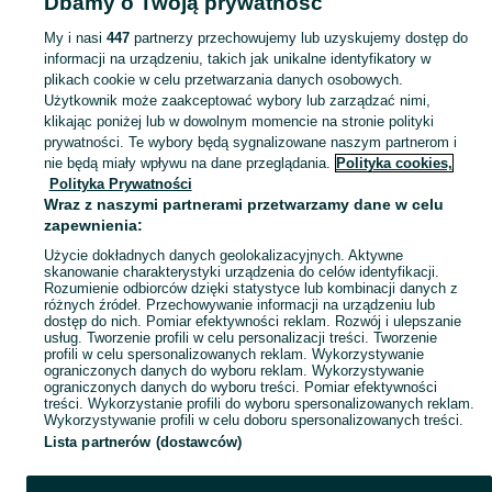
Dbamy o Twoją prywatność
Strona główna
Podkarpackie
Zarębki
My i nasi
447
partnerzy przechowujemy lub uzyskujemy dostęp do
informacji na urządzeniu, takich jak unikalne identyfikatory w
KATEGORIA
plikach cookie w celu przetwarzania danych osobowych.
Użytkownik może zaakceptować wybory lub zarządzać nimi,
Skorzystaj z największego serwisu ogłoszeniowego - Zarębki i okolice! Kupuj to, czego pragniesz i sprzedawaj to, czego już nie potrzebujesz!
Zobacz Więc
klikając poniżej lub w dowolnym momencie na stronie polityki
prywatności. Te wybory będą sygnalizowane naszym partnerom i
nie będą miały wpływu na dane przeglądania.
Polityka cookies,
Mapa kategorii
Polityka Prywatności
Mapa miejscowości
Wraz z naszymi partnerami przetwarzamy dane w celu
zapewnienia:
Mapa ministron
Użycie dokładnych danych geolokalizacyjnych. Aktywne
Popularne wyszukiwania
skanowanie charakterystyki urządzenia do celów identyfikacji.
Rozumienie odbiorców dzięki statystyce lub kombinacji danych z
różnych źródeł. Przechowywanie informacji na urządzeniu lub
dostęp do nich. Pomiar efektywności reklam. Rozwój i ulepszanie
usług. Tworzenie profili w celu personalizacji treści. Tworzenie
profili w celu spersonalizowanych reklam. Wykorzystywanie
ograniczonych danych do wyboru reklam. Wykorzystywanie
ograniczonych danych do wyboru treści. Pomiar efektywności
treści. Wykorzystanie profili do wyboru spersonalizowanych reklam.
Wykorzystywanie profili w celu doboru spersonalizowanych treści.
Lista partnerów (dostawców)