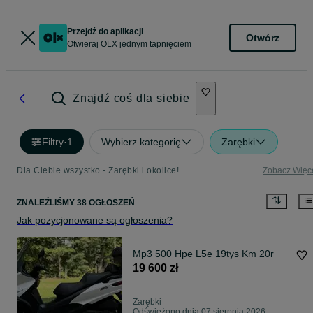
Przejdź do aplikacji
Otwórz
Otwieraj OLX jednym tapnięciem
Znajdź coś dla siebie
Filtry
·
1
Wybierz kategorię
Zarębki
Dla Ciebie wszystko - Zarębki i okolice!
Zobacz Więc
ZNALEŹLIŚMY 38 OGŁOSZEŃ
Jak pozycjonowane są ogłoszenia?
Mp3 500 Hpe L5e 19tys Km 20r
19 600 zł
Zarębki
Odświeżono dnia 07 sierpnia 2026