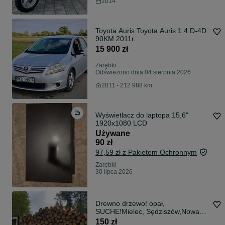
2014
Toyota Auris Toyota Auris 1.4 D-4D
90KM 2011r.
15 900 zł
Zarębki
Odświeżono dnia 04 sierpnia 2026
2011 - 212 988 km
Wyświetlacz do laptopa 15,6"
1920x1080 LCD
Używane
90 zł
97,59 zł z Pakietem Ochronnym
Zarębki
30 lipca 2026
Drewno drzewo! opał,
SUCHE!Mielec, Sędziszów,Nowa
dęba,Sokołów,Dębica
150 zł