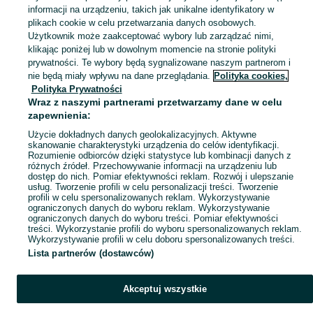
informacji na urządzeniu, takich jak unikalne identyfikatory w
plikach cookie w celu przetwarzania danych osobowych.
Skorzystaj z największego serwisu ogłoszeniowego - Zapolice i okolice! Kupuj to, czego pragniesz i sprzedawaj to, czego już nie potrzebujesz!
Zobacz Więc
Użytkownik może zaakceptować wybory lub zarządzać nimi,
klikając poniżej lub w dowolnym momencie na stronie polityki
prywatności. Te wybory będą sygnalizowane naszym partnerom i
Mapa kategorii
nie będą miały wpływu na dane przeglądania.
Polityka cookies,
Mapa miejscowości
Polityka Prywatności
Wraz z naszymi partnerami przetwarzamy dane w celu
Mapa ministron
zapewnienia:
Popularne wyszukiwania
Użycie dokładnych danych geolokalizacyjnych. Aktywne
skanowanie charakterystyki urządzenia do celów identyfikacji.
Rozumienie odbiorców dzięki statystyce lub kombinacji danych z
różnych źródeł. Przechowywanie informacji na urządzeniu lub
dostęp do nich. Pomiar efektywności reklam. Rozwój i ulepszanie
usług. Tworzenie profili w celu personalizacji treści. Tworzenie
profili w celu spersonalizowanych reklam. Wykorzystywanie
ograniczonych danych do wyboru reklam. Wykorzystywanie
ograniczonych danych do wyboru treści. Pomiar efektywności
treści. Wykorzystanie profili do wyboru spersonalizowanych reklam.
Wykorzystywanie profili w celu doboru spersonalizowanych treści.
Lista partnerów (dostawców)
Akceptuj wszystkie