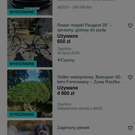
2010 - 196 000 km
WYRÓŻNIONE
Rower miejski Peugeot 28” –
sprawny, gotowy do jazdy
Używane
650 zł
Zapolice
30 lipca 2026
Czarny
WYRÓŻNIONE
Soliter wielopniowy, Bukszpan 60-
letni Formowany – Żywa Rzeźba
do Twojego Ogrodu
Używane
4 900 zł
Zapolice
Odświeżono dzisiaj o 08:02
WYRÓŻNIONE
Zaginiony piesek