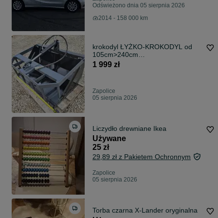
Odświeżono dnia 05 sierpnia 2026
2014 - 158 000 km
krokodyl ŁYŻKO-KROKODYL od
105cm>240cm
euro/sms/tłok/maillux/faucheux
1 999 zł
Zapolice
05 sierpnia 2026
Liczydło drewniane Ikea
Używane
25 zł
29,89 zł z Pakietem Ochronnym
Zapolice
05 sierpnia 2026
Torba czarna X-Lander oryginalna