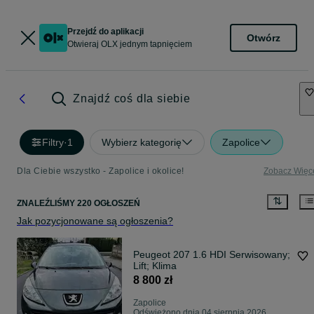
Przejdź do aplikacji
Otwórz
Otwieraj OLX jednym tapnięciem
Znajdź coś dla siebie
Filtry
·
1
Wybierz kategorię
Zapolice
Dla Ciebie wszystko - Zapolice i okolice!
Zobacz Więc
ZNALEŹLIŚMY 220 OGŁOSZEŃ
Jak pozycjonowane są ogłoszenia?
Peugeot 207 1.6 HDI Serwisowany;
Lift; Klima
8 800 zł
Zapolice
Odświeżono dnia 04 sierpnia 2026