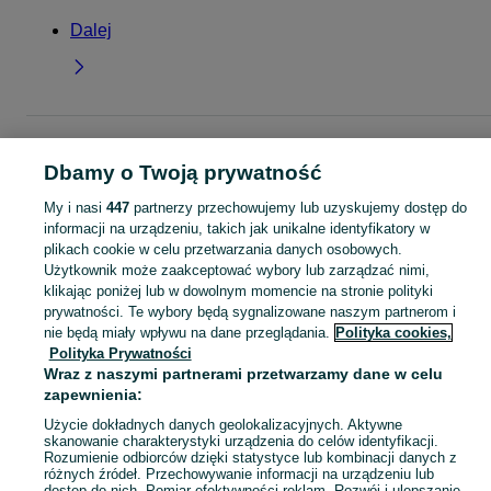
Dalej
Strona główna
Wielkopolskie
Zalesie
Dbamy o Twoją prywatność
KATEGORIA
My i nasi
447
partnerzy przechowujemy lub uzyskujemy dostęp do
informacji na urządzeniu, takich jak unikalne identyfikatory w
plikach cookie w celu przetwarzania danych osobowych.
Skorzystaj z największego serwisu ogłoszeniowego - Zalesie i okolice! Kupuj to, czego pragniesz i sprzedawaj to, czego już nie potrzebujesz!
Zobacz Więc
Użytkownik może zaakceptować wybory lub zarządzać nimi,
klikając poniżej lub w dowolnym momencie na stronie polityki
Mapa kategorii
prywatności. Te wybory będą sygnalizowane naszym partnerom i
nie będą miały wpływu na dane przeglądania.
Polityka cookies,
Mapa miejscowości
Polityka Prywatności
Mapa ministron
Wraz z naszymi partnerami przetwarzamy dane w celu
Popularne wyszukiwania
zapewnienia:
Użycie dokładnych danych geolokalizacyjnych. Aktywne
skanowanie charakterystyki urządzenia do celów identyfikacji.
Rozumienie odbiorców dzięki statystyce lub kombinacji danych z
różnych źródeł. Przechowywanie informacji na urządzeniu lub
dostęp do nich. Pomiar efektywności reklam. Rozwój i ulepszanie