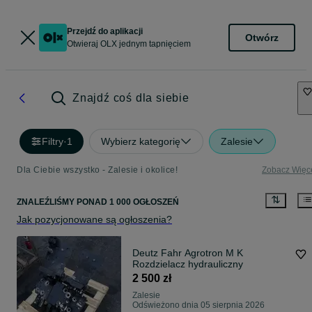
Przejdź do aplikacji
Otwórz
Otwieraj OLX jednym tapnięciem
Znajdź coś dla siebie
Filtry
·
1
Wybierz kategorię
Zalesie
Dla Ciebie wszystko - Zalesie i okolice!
Zobacz Więc
ZNALEŹLIŚMY
PONAD
1 000 OGŁOSZEŃ
Jak pozycjonowane są ogłoszenia?
Deutz Fahr Agrotron M K
Rozdzielacz hydrauliczny
2 500 zł
Zalesie
Odświeżono dnia 05 sierpnia 2026