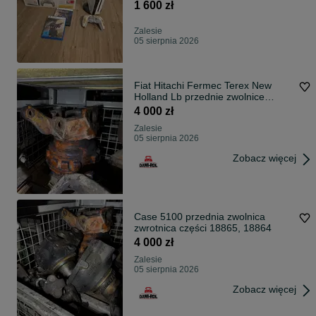
1 600 zł
Zalesie
05 sierpnia 2026
Fiat Hitachi Fermec Terex New
Holland Lb przednie zwolnice
części
4 000 zł
Zalesie
05 sierpnia 2026
Zobacz więcej
Case 5100 przednia zwolnica
zwrotnica części 18865, 18864
4 000 zł
Zalesie
05 sierpnia 2026
Zobacz więcej