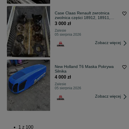
Case Claas Renault zwrotnica
zwolnica części 18912, 18911,
11002, 11003
3 000 zł
Zalesie
05 sierpnia 2026
Zobacz więcej
New Holland T6 Maska Pokrywa
Silnika
4 000 zł
Zalesie
05 sierpnia 2026
Zobacz więcej
1
z
100