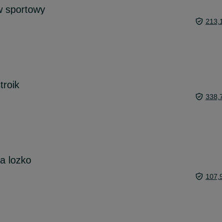
w sportowy
213,
troik
338,
a lozko
107,