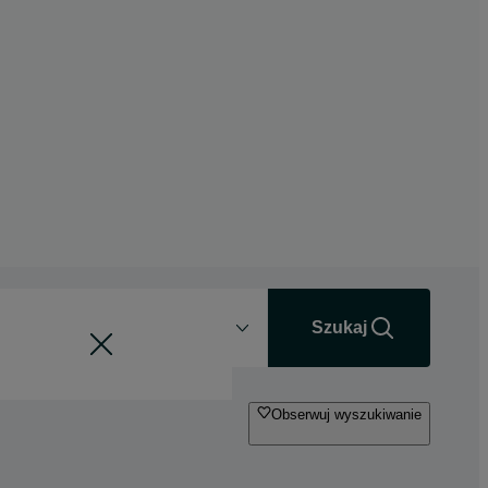
Odległość
+0 km
Szukaj
Obserwuj wyszukiwanie