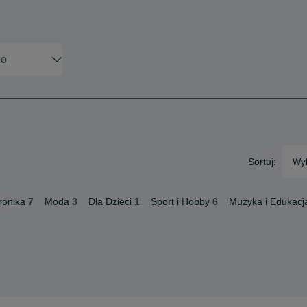
Sortuj:
Wyb
ronika
7
Moda
3
Dla Dzieci
1
Sport i Hobby
6
Muzyka i Edukacj