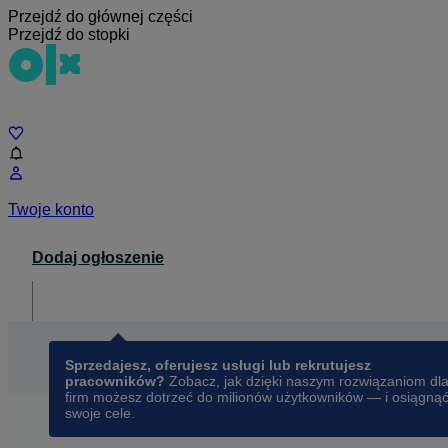
Przejdź do głównej części
Przejdź do stopki
Czat
Twoje konto
Dodaj ogłoszenie
Dla biznesu
opens in a new tab
Sprzedajesz, oferujesz usługi lub rekrutujesz
pracowników?
Zobacz, jak dzięki naszym rozwiązaniom dl
firm możesz dotrzeć do milionów użytkowników — i osiągną
swoje cele.