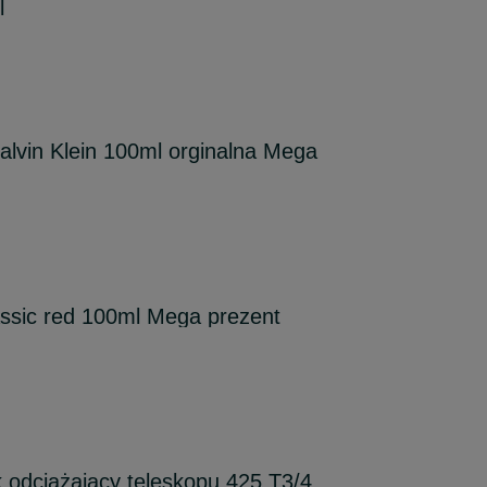
l
lvin Klein 100ml orginalna Mega
ssic red 100ml Mega prezent
 odciążający teleskopu 425 T3/4