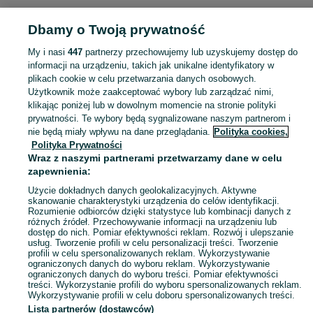
Dbamy o Twoją prywatność
Strona główna
Dolnośląskie
Zacisze
My i nasi
447
partnerzy przechowujemy lub uzyskujemy dostęp do
informacji na urządzeniu, takich jak unikalne identyfikatory w
KATEGORIA
plikach cookie w celu przetwarzania danych osobowych.
Użytkownik może zaakceptować wybory lub zarządzać nimi,
Skorzystaj z największego serwisu ogłoszeniowego - Zacisze i okolice! Kupuj to, czego pragniesz i sprzedawaj to, czego już nie potrzebujesz!
Zobacz Więc
klikając poniżej lub w dowolnym momencie na stronie polityki
prywatności. Te wybory będą sygnalizowane naszym partnerom i
nie będą miały wpływu na dane przeglądania.
Polityka cookies,
Mapa kategorii
Polityka Prywatności
Mapa miejscowości
Wraz z naszymi partnerami przetwarzamy dane w celu
zapewnienia:
Mapa ministron
Użycie dokładnych danych geolokalizacyjnych. Aktywne
Popularne wyszukiwania
skanowanie charakterystyki urządzenia do celów identyfikacji.
Rozumienie odbiorców dzięki statystyce lub kombinacji danych z
różnych źródeł. Przechowywanie informacji na urządzeniu lub
dostęp do nich. Pomiar efektywności reklam. Rozwój i ulepszanie
usług. Tworzenie profili w celu personalizacji treści. Tworzenie
profili w celu spersonalizowanych reklam. Wykorzystywanie
ograniczonych danych do wyboru reklam. Wykorzystywanie
ograniczonych danych do wyboru treści. Pomiar efektywności
treści. Wykorzystanie profili do wyboru spersonalizowanych reklam.
Wykorzystywanie profili w celu doboru spersonalizowanych treści.
Lista partnerów (dostawców)