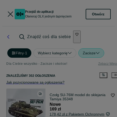
Przejdź do aplikacji
Otwórz
Otwieraj OLX jednym tapnięciem
Znajdź coś dla siebie
Filtry
·
1
Wybierz kategorię
Zacisze
Dla Ciebie wszystko - Zacisze i okolice!
Zobacz Więc
ZNALEŹLIŚMY 302 OGŁOSZENIA
Jak pozycjonowane są ogłoszenia?
Czołg SU-76M model do sklejania
Tamiya 35348
Nowe
169 zł
178,42 zł z Pakietem Ochronnym