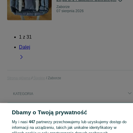
Zaborze
07 sierpnia 2026
1
z
31
Dalej
Strona główna
Śląskie
Zaborze
KATEGORIA
Popularne wyszukiwania
Dbamy o Twoją prywatność
bravo
przyczepa
festool
frezy do drewna
My i nasi
447
partnerzy przechowujemy lub uzyskujemy dostęp do
magazyn energii 48v
informacji na urządzeniu, takich jak unikalne identyfikatory w