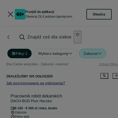
Przejdź do aplikacji
Otwórz
Otwieraj OLX jednym tapnięciem
Znajdź coś dla siebie
Filtry
·
1
Wybierz kategorię
Zaborze
Dla Ciebie wszystko - Zaborze i okolice!
Zobacz Więc
ZNALEŹLIŚMY 305 OGŁOSZEŃ
Jak pozycjonowane są ogłoszenia?
Pracownik robót dekarskich
DACH-BUD Piotr Heczko
6 100 - 9 300 zł / mies. brutto
Zaborze
Pełny etat