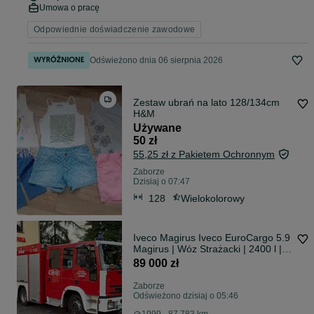
Umowa o pracę
Odpowiednie doświadczenie zawodowe
Odświeżono dnia 06 sierpnia 2026
Zestaw ubrań na lato 128/134cm
H&M
Używane
50 zł
55,25 zł z Pakietem Ochronnym
Zaborze
Dzisiaj o 07:47
128
Wielokolorowy
Iveco Magirus Iveco EuroCargo 5.9
Magirus | Wóz Strażacki | 2400 l |
Autopompa 2400/
89 000 zł
Zaborze
Odświeżono dzisiaj o 05:46