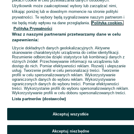
plikach cookie w celu przetwarzania danych osobowych.
Skorzystaj z największego serwisu ogłoszeniowego - Zaborze i okolice! Kupuj to, czego pragniesz i sprzedawaj to, czego już nie potrzebujesz!
Zobacz Więc
Użytkownik może zaakceptować wybory lub zarządzać nimi,
klikając poniżej lub w dowolnym momencie na stronie polityki
prywatności. Te wybory będą sygnalizowane naszym partnerom i
Mapa kategorii
nie będą miały wpływu na dane przeglądania.
Polityka cookies,
Mapa miejscowości
Polityka Prywatności
Wraz z naszymi partnerami przetwarzamy dane w celu
Mapa ministron
zapewnienia:
Popularne wyszukiwania
Użycie dokładnych danych geolokalizacyjnych. Aktywne
skanowanie charakterystyki urządzenia do celów identyfikacji.
Rozumienie odbiorców dzięki statystyce lub kombinacji danych z
różnych źródeł. Przechowywanie informacji na urządzeniu lub
dostęp do nich. Pomiar efektywności reklam. Rozwój i ulepszanie
usług. Tworzenie profili w celu personalizacji treści. Tworzenie
profili w celu spersonalizowanych reklam. Wykorzystywanie
ograniczonych danych do wyboru reklam. Wykorzystywanie
ograniczonych danych do wyboru treści. Pomiar efektywności
treści. Wykorzystanie profili do wyboru spersonalizowanych reklam.
Wykorzystywanie profili w celu doboru spersonalizowanych treści.
Lista partnerów (dostawców)
Akceptuj wszystkie
Akceptuj niezbędne