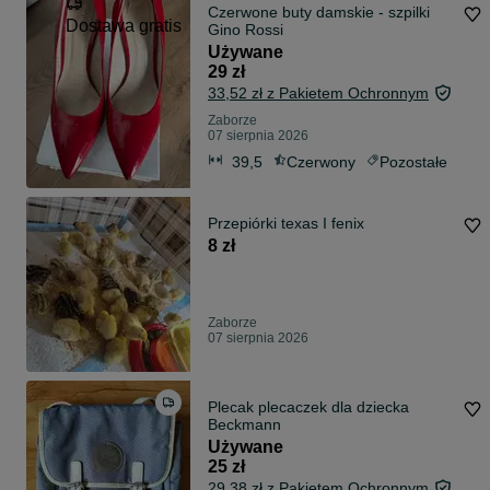
Czerwone buty damskie - szpilki
Dostawa gratis
Gino Rossi
Używane
29 zł
33,52 zł z Pakietem Ochronnym
Zaborze
07 sierpnia 2026
39,5
Czerwony
Pozostałe
Przepiórki texas I fenix
8 zł
Zaborze
07 sierpnia 2026
Plecak plecaczek dla dziecka
Beckmann
Używane
25 zł
29,38 zł z Pakietem Ochronnym