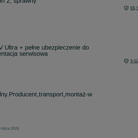
ion 2, sprawny
55,
 Ultra + pełne ubezpieczenie do
ntacja serwisowa
3 0
idny.Producent,transport,montaż-w
 lipca 2026