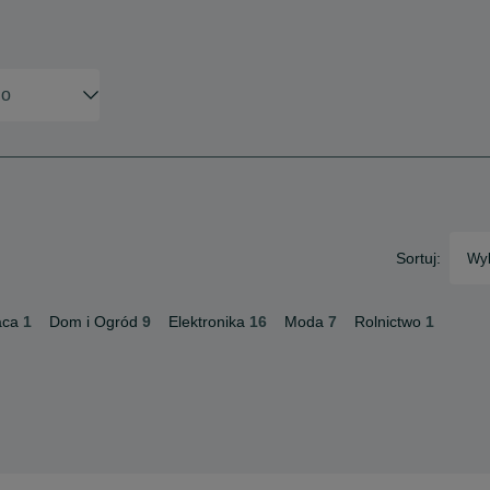
Sortuj:
Wyb
aca
1
Dom i Ogród
9
Elektronika
16
Moda
7
Rolnictwo
1