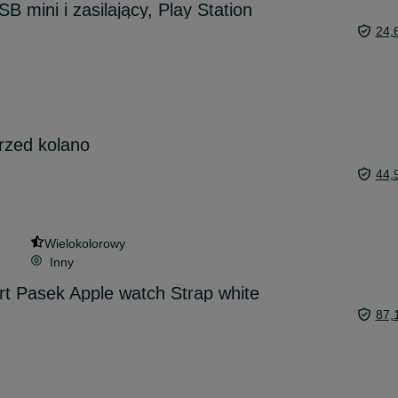
 mini i zasilający, Play Station
24,
rzed kolano
44,
Wielokolorowy
Inny
 Pasek Apple watch Strap white
87,