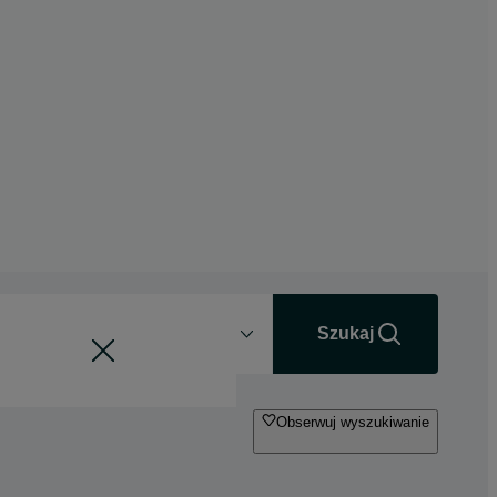
Odległość
+0 km
Szukaj
Obserwuj wyszukiwanie