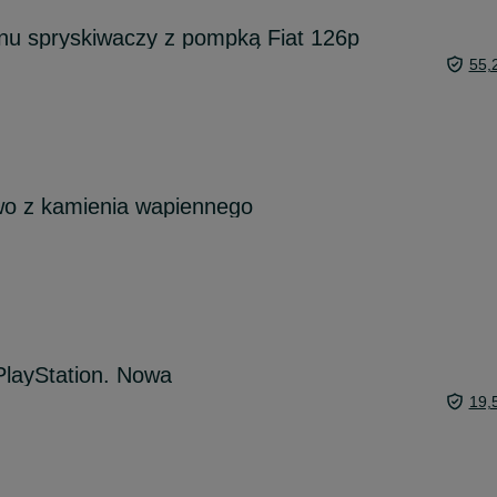
ynu spryskiwaczy z pompką Fiat 126p
55,
wo z kamienia wapiennego
PlayStation. Nowa
19,