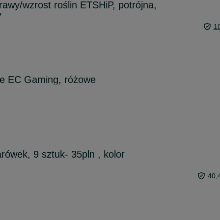
wy/wzrost roślin ETSHiP, potrójna,
y
1
we EC Gaming, różowe
ówek, 9 sztuk- 35pln , kolor
40,