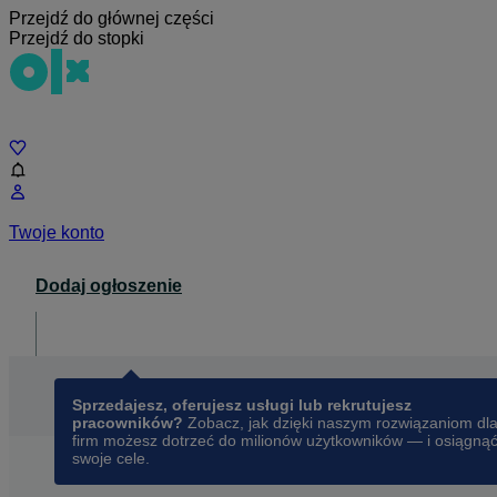
Przejdź do głównej części
Przejdź do stopki
Czat
Twoje konto
Dodaj ogłoszenie
Dla biznesu
opens in a new tab
Sprzedajesz, oferujesz usługi lub rekrutujesz
pracowników?
Zobacz, jak dzięki naszym rozwiązaniom dl
firm możesz dotrzeć do milionów użytkowników — i osiągną
swoje cele.