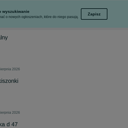
to wyszukiwanie
Zapisz
ać o nowych ogłoszeniach, które do niego pasują.
lny
sierpnia 2026
kiszonki
sierpnia 2026
ka d 47