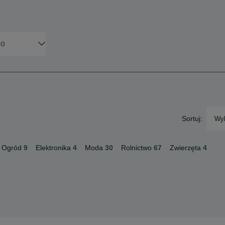
Sortuj:
Wyb
 Ogród
9
Elektronika
4
Moda
30
Rolnictwo
67
Zwierzęta
4