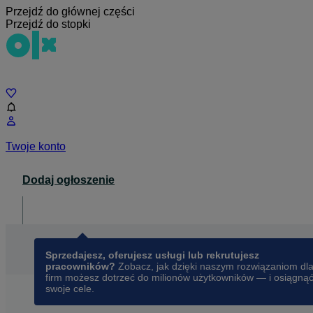
Przejdź do głównej części
Przejdź do stopki
Czat
Twoje konto
Dodaj ogłoszenie
Dla biznesu
opens in a new tab
Sprzedajesz, oferujesz usługi lub rekrutujesz
pracowników?
Zobacz, jak dzięki naszym rozwiązaniom dl
firm możesz dotrzeć do milionów użytkowników — i osiągną
swoje cele.