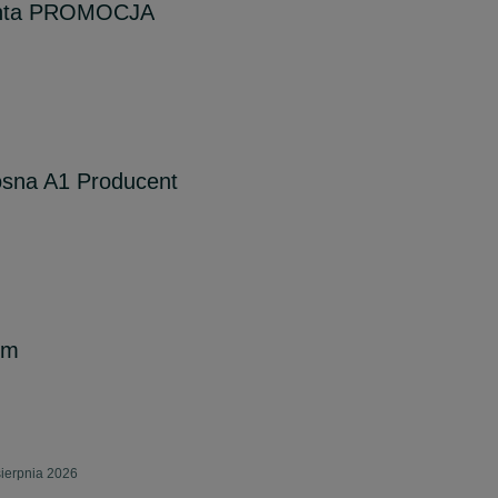
centa PROMOCJA
osna A1 Producent
em
sierpnia 2026