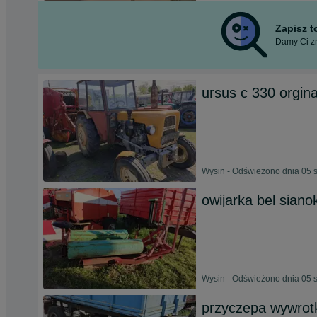
Zapisz 
Damy Ci zn
ursus c 330 orgina
Wysin - Odświeżono dnia 05 
owijarka bel siano
Wysin - Odświeżono dnia 05 
przyczepa wywrot