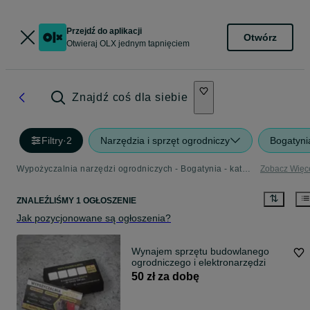
Przejdź do aplikacji
Otwórz
Otwieraj OLX jednym tapnięciem
Znajdź coś dla siebie
Filtry
·
2
Narzędzia i sprzęt ogrodniczy
Bogatyni
Wypożyczalnia narzędzi ogrodniczych - Bogatynia - kategoria Narzędzia i Sprzęt Ogrodniczy
Zobacz Więc
ZNALEŹLIŚMY 1 OGŁOSZENIE
Jak pozycjonowane są ogłoszenia?
Wynajem sprzętu budowlanego
ogrodniczego i elektronarzędzi
50 zł za dobę