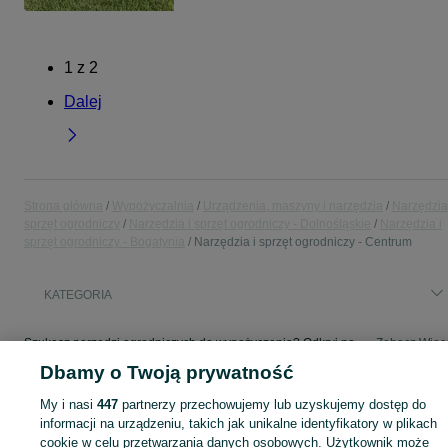
1
z
2
Dalej
Strona główna
Wypożyczalnia
Urządzenia, maszyny i narzędzia
Narzędzia
sprzęt ogrodniczy
Narzędzia i sprzęt ogrodniczy - Dolnośląskie
Narzędzia i
sprzęt ogrodniczy - Bogatynia
Narzędzia i sprzęt ogrodniczy - Centrum
KATEGORIA
Szukasz narzędzi ogrodniczych do wypożyczenia? Odkryj na OLX szeroką ofertę sprzętu ogrodowego. Przeglądaj tysiące ogłoszeń!
Zobacz Więc
Dbamy o Twoją prywatność
Mapa kategorii
My i nasi
447
partnerzy przechowujemy lub uzyskujemy dostęp do
Mapa miejscowości
informacji na urządzeniu, takich jak unikalne identyfikatory w plikach
cookie w celu przetwarzania danych osobowych. Użytkownik może
Mapa ministron