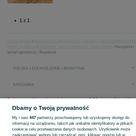
1
z
1
Strona główna
Wypożyczalnia
Urządzenia, maszyny i narzędzia
Narzędzia
sprzęt ogrodniczy
Narzędzia i sprzęt ogrodniczy - Dolnośląskie
Narzędzia i
sprzęt ogrodniczy - Bogatynia
POLSKA » DOLNOŚLĄSKIE » BOGATYNIA
KATEGORIA
Szukasz narzędzi ogrodniczych do wypożyczenia? Odkryj na OLX szeroką ofertę sprzętu ogrodowego. Przeglądaj tysiące ogłoszeń!
Zobacz Więc
Dbamy o Twoją prywatność
Mapa kategorii
My i nasi
447
partnerzy przechowujemy lub uzyskujemy dostęp do
Mapa miejscowości
informacji na urządzeniu, takich jak unikalne identyfikatory w plikach
cookie w celu przetwarzania danych osobowych. Użytkownik może
Mapa ministron
zaakceptować wybory lub zarządzać nimi, klikając poniżej lub w