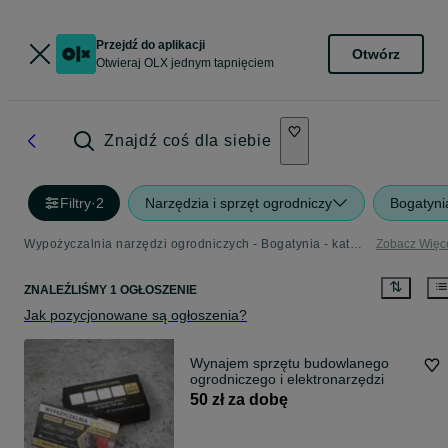
Przejdź do aplikacji
Otwórz
Otwieraj OLX jednym tapnięciem
Znajdź coś dla siebie
Filtry
·
2
Narzędzia i sprzęt ogrodniczy
Bogatyni
Wypożyczalnia narzędzi ogrodniczych - Bogatynia - kategoria Narzędzia i Sprzęt Ogrodniczy
Zobacz Więc
ZNALEŹLIŚMY 1 OGŁOSZENIE
Jak pozycjonowane są ogłoszenia?
Wynajem sprzętu budowlanego
ogrodniczego i elektronarzędzi
50 zł za dobę