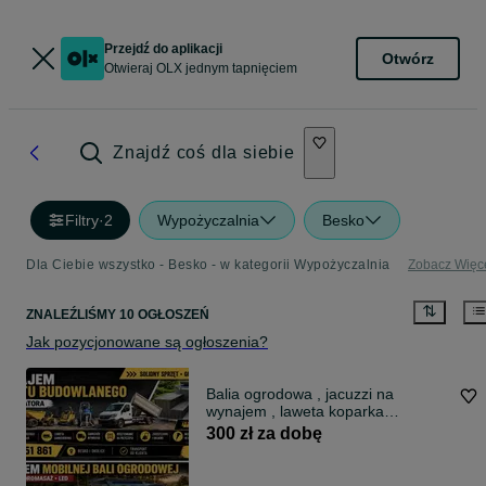
Przejdź do aplikacji
Otwórz
Otwieraj OLX jednym tapnięciem
Znajdź coś dla siebie
Filtry
·
2
Wypożyczalnia
Besko
Dla Ciebie wszystko - Besko - w kategorii Wypożyczalnia
Zobacz Więc
ZNALEŹLIŚMY 10 OGŁOSZEŃ
Jak pozycjonowane są ogłoszenia?
Balia ogrodowa , jacuzzi na
wynajem , laweta koparka
minikoparka wozidlo mulczer sprzet
300 zł za dobę
budowlany wypozyczalnia