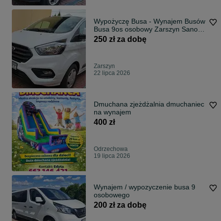
Wypożyczę Busa - Wynajem Busów
Busa 9os osobowy Zarszyn Sanok
250zł
250 zł za dobę
Zarszyn
22 lipca 2026
Dmuchana zjeżdżalnia dmuchaniec
na wynajem
400 zł
Odrzechowa
19 lipca 2026
Wynajem / wypozyczenie busa 9
osobowego
200 zł za dobę