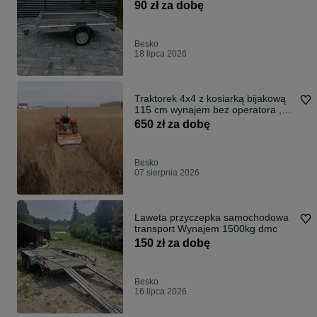
transportową.
90 zł za dobę
Besko
18 lipca 2026
Traktorek 4x4 z kosiarką bijakową
115 cm wynajem bez operatora ,
mulczer, kosiarka
650 zł za dobę
Besko
07 sierpnia 2026
Laweta przyczepka samochodowa
transport Wynajem 1500kg dmc
150 zł za dobę
Besko
16 lipca 2026