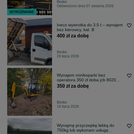
Besko
Odświeżono dnia 07 sierpnia 2026
WYRÓŻNIONE
Iveco wywrotka do 3,5 t – wynajem
bez kierowcy, kat. B
400 zł za dobę
Besko
29 lipca 2026
Wynajem minikoparki bez
operatora 350 zł doba jcb 8020
usługi
350 zł za dobę
Besko
16 lipca 2026
Wynajmę przyczepkę lekką do
750kg lub wykonam usługę