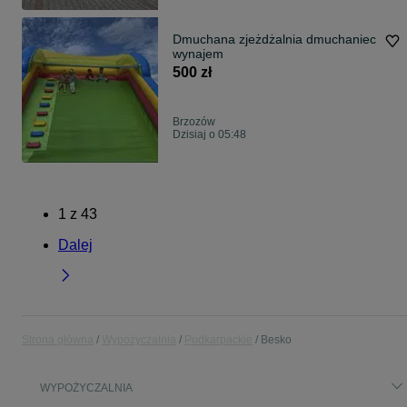
Dmuchana zjeżdżalnia dmuchaniec
wynajem
500 zł
Brzozów
Dzisiaj o 05:48
1
z
43
Dalej
Strona główna
Wypożyczalnia
Podkarpackie
Besko
WYPOŻYCZALNIA