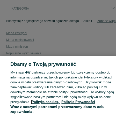
KATEGORIA
Skorzystaj z największego serwisu ogłoszeniowego - Besko i okolice! - kupuj lub sprzedawaj jeszcze wygodniej w kategorii Wypożyczalnia!
Zobacz Więc
Mapa kategorii
Mapa miejscowości
Mapa ministron
Popularne wyszukiwania
Dbamy o Twoją prywatność
My i nasi
447
partnerzy przechowujemy lub uzyskujemy dostęp do
informacji na urządzeniu, takich jak unikalne identyfikatory w plikach
cookie w celu przetwarzania danych osobowych. Użytkownik może
zaakceptować wybory lub zarządzać nimi, klikając poniżej lub w
dowolnym momencie na stronie polityki prywatności. Te wybory będą
sygnalizowane naszym partnerom i nie będą miały wpływu na dane
przeglądania.
Polityka cookies,
Polityka Prywatności
Wraz z naszymi partnerami przetwarzamy dane w celu
zapewnienia: