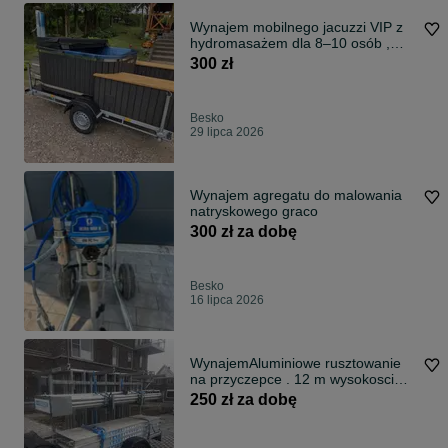
Wynajem mobilnego jacuzzi VIP z
hydromasażem dla 8–10 osób ,
balia beczka sauna domek
300 zł
Besko
29 lipca 2026
Wynajem agregatu do malowania
natryskowego graco
300 zł za dobę
Besko
16 lipca 2026
WynajemAluminiowe rusztowanie
na przyczepce . 12 m wysokosci
roboczej
250 zł za dobę