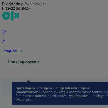
Przejdź do głównej części
Przejdź do stopki
Czat
Twoje konto
Dodaj ogłoszenie
Dla biznesu
opens in a new tab
Sprzedajesz, oferujesz usługi lub rekrutujesz
pracowników?
Zobacz, jak dzięki naszym rozwiązaniom dl
firm możesz dotrzeć do milionów użytkowników — i osiągną
swoje cele.