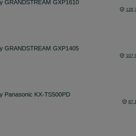
arny GRANDSTREAM GXP1610
128,
arny GRANDSTREAM GXP1405
107,
rny Panasonic KX-TS500PD
87,