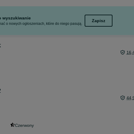
to wyszukiwanie
Zapisz
ać o nowych ogłoszeniach, które do niego pasują.
k
16,
2
44,
Czerwony