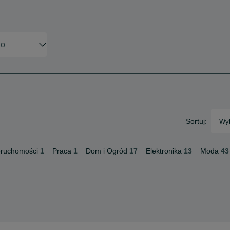
Sortuj:
Wyb
eruchomości
1
Praca
1
Dom i Ogród
17
Elektronika
13
Moda
43