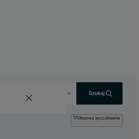
Odległość
+0 km
Szukaj
Obserwuj wyszukiwanie