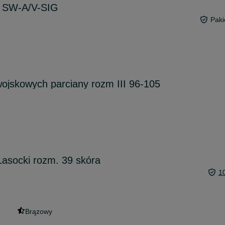
al SW-A/V-SIG
Paki
ojskowych parciany rozm III 96-105
 Lasocki rozm. 39 skóra
1
Brązowy