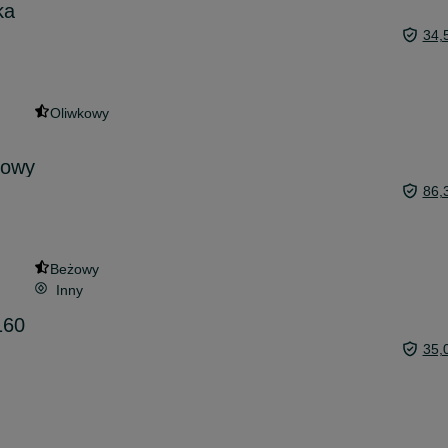
ka
34,
Oliwkowy
żowy
86,
Beżowy
Inny
160
35,