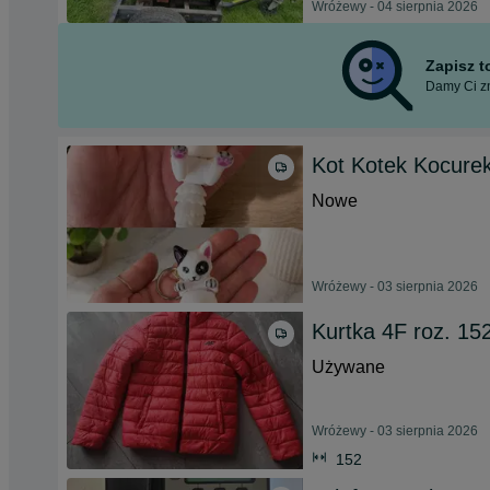
Wróżewy - 04 sierpnia 2026
Zapisz 
Damy Ci zn
Kot Kotek Kocure
Nowe
Wróżewy - 03 sierpnia 2026
Kurtka 4F roz. 15
Używane
Wróżewy - 03 sierpnia 2026
152