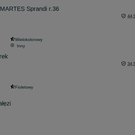
 MARTES Sprandi r.36
44,
Wielokolorowy
Inny
rek
34,
Fioletowy
łęzi