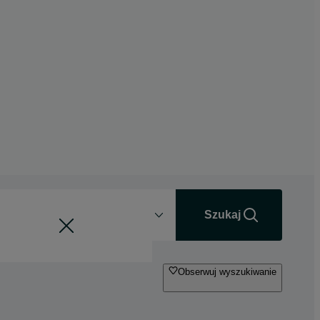
Odległość
+0 km
Szukaj
Obserwuj wyszukiwanie