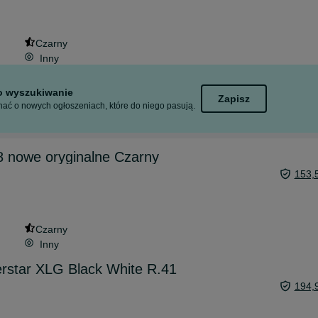
Czarny
Inny
to wyszukiwanie
Zapisz
ać o nowych ogłoszeniach, które do niego pasują.
 nowe oryginalne Czarny
153,
Czarny
Inny
rstar XLG Black White R.41
194,