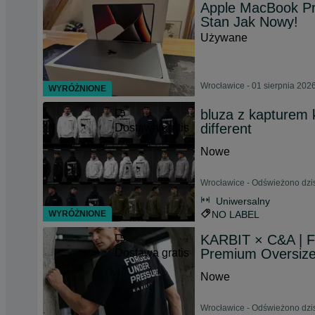
Apple MacBook Pr
Stan Jak Nowy!
Używane
Wrocławice - 01 sierpnia 202
WYRÓŻNIONE
bluza z kapturem k
different
Dostawa gratis
Nowe
Wrocławice - Odświeżono dzis
Uniwersalny
WYRÓŻNIONE
NO LABEL
KARBIT × C&A |
Premium Oversize 
Dostawa gratis
Nowe
Wrocławice - Odświeżono dzis