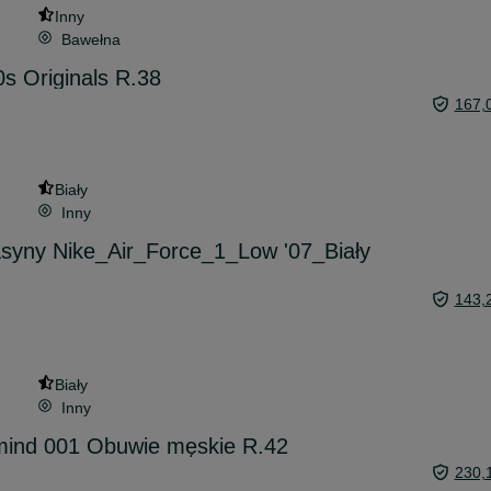
Inny
Bawełna
s Originals R.38
167,
Biały
Inny
syny Nike_Air_Force_1_Low '07_Biały
143,
Biały
Inny
 mind 001 Obuwie męskie R.42
230,