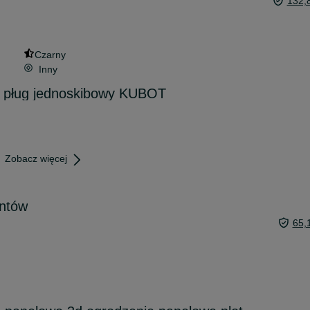
132,
Czarny
Inny
do pług jednoskibowy KUBOT
Zobacz więcej
entów
65,