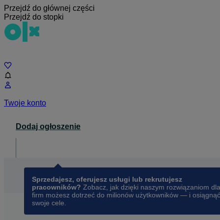
Przejdź do głównej części
Przejdź do stopki
Czat
Twoje konto
Dodaj ogłoszenie
Dla biznesu
opens in a new tab
Sprzedajesz, oferujesz usługi lub rekrutujesz
pracowników?
Zobacz, jak dzięki naszym rozwiązaniom dl
firm możesz dotrzeć do milionów użytkowników — i osiągną
swoje cele.