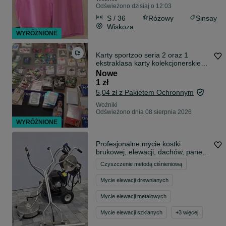
Odświeżono dzisiaj o 12:03
S / 36
Różowy
Sinsay
Wiskoza
WYRÓŻNIONE
Karty sportzoo seria 2 oraz 1
ekstraklasa karty kolekcjonerskie
uzupełnię braki
Nowe
1 zł
5,04 zł z Pakietem Ochronnym
Woźniki
Odświeżono dnia 08 sierpnia 2026
WYRÓŻNIONE
Profesjonalne mycie kostki
brukowej, elewacji, dachów, paneli,
usuwanie mchu i plam
Czyszczenie metodą ciśnieniową
Mycie elewacji drewnianych
Mycie elewacji metalowych
Mycie elewacji szklanych
+
3
więcej