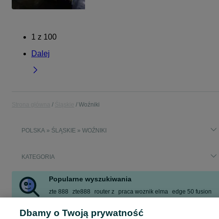
1
z
100
Dalej
Strona główna
Śląskie
Woźniki
POLSKA » ŚLĄSKIE » WOŹNIKI
KATEGORIA
Popularne wyszukiwania
zte 888
zte888
router z
praca woznik elma
edge 50 fusion
fusion 50
praca wozniki
router sim 5g
Dbamy o Twoją prywatność
Zobacz Więcej