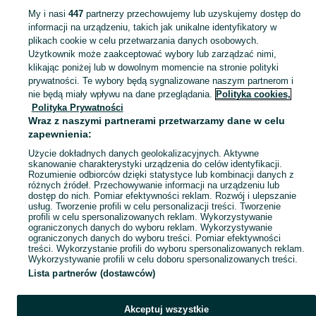
My i nasi
447
partnerzy przechowujemy lub uzyskujemy dostęp do
informacji na urządzeniu, takich jak unikalne identyfikatory w
Skorzystaj z największego serwisu ogłoszeniowego - Woźniki i okolice! Kupuj to, czego pragniesz i sprzedawaj to, czego już nie potrzebujesz!
Zobacz Więc
plikach cookie w celu przetwarzania danych osobowych.
Użytkownik może zaakceptować wybory lub zarządzać nimi,
klikając poniżej lub w dowolnym momencie na stronie polityki
Mapa kategorii
prywatności. Te wybory będą sygnalizowane naszym partnerom i
Mapa miejscowości
nie będą miały wpływu na dane przeglądania.
Polityka cookies,
Mapa ministron
Polityka Prywatności
Wraz z naszymi partnerami przetwarzamy dane w celu
Popularne wyszukiwania
zapewnienia:
Użycie dokładnych danych geolokalizacyjnych. Aktywne
skanowanie charakterystyki urządzenia do celów identyfikacji.
Rozumienie odbiorców dzięki statystyce lub kombinacji danych z
różnych źródeł. Przechowywanie informacji na urządzeniu lub
dostęp do nich. Pomiar efektywności reklam. Rozwój i ulepszanie
usług. Tworzenie profili w celu personalizacji treści. Tworzenie
profili w celu spersonalizowanych reklam. Wykorzystywanie
ograniczonych danych do wyboru reklam. Wykorzystywanie
ograniczonych danych do wyboru treści. Pomiar efektywności
treści. Wykorzystanie profili do wyboru spersonalizowanych reklam.
Wykorzystywanie profili w celu doboru spersonalizowanych treści.
Lista partnerów (dostawców)
Akceptuj wszystkie