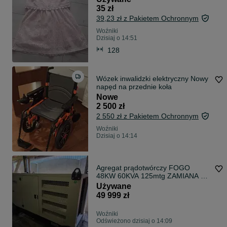
35 zł
39,23 zł z Pakietem Ochronnym
Woźniki
Dzisiaj o 14:51
128
Wózek inwalidzki elektryczny Nowy
napęd na przednie koła
Nowe
2 500 zł
2 550 zł z Pakietem Ochronnym
Woźniki
Dzisiaj o 14:14
Agregat prądotwórczy FOGO
48KW 60KVA 125mtg ZAMIANA na
130- 200KW
Używane
49 999 zł
Woźniki
Odświeżono dzisiaj o 14:09