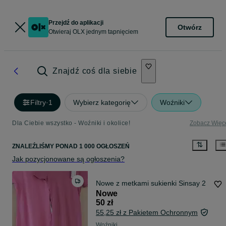
Przejdź do aplikacji
Otwórz
Otwieraj OLX jednym tapnięciem
Znajdź coś dla siebie
Filtry
·
1
Wybierz kategorię
Woźniki
Dla Ciebie wszystko - Woźniki i okolice!
Zobacz Więc
ZNALEŹLIŚMY
PONAD
1 000 OGŁOSZEŃ
Jak pozycjonowane są ogłoszenia?
Nowe z metkami sukienki Sinsay 2
Nowe
50 zł
55,25 zł z Pakietem Ochronnym
Woźniki