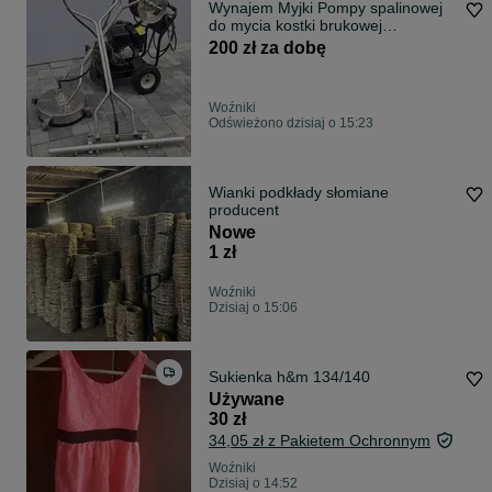
Wynajem Myjki Pompy spalinowej
do mycia kostki brukowej
kompletny zestaw listwa cinieniowa
200 zł za dobę
100cm talerz waz 50metrow
300bar
Woźniki
Odświeżono dzisiaj o 15:23
Wianki podkłady słomiane
producent
Nowe
1 zł
Woźniki
Dzisiaj o 15:06
Sukienka h&m 134/140
Używane
30 zł
34,05 zł z Pakietem Ochronnym
Woźniki
Dzisiaj o 14:52