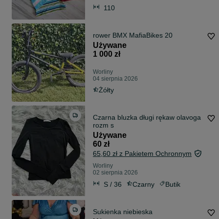
110
rower BMX MafiaBikes 20
Używane
1 000 zł
Worliny
04 sierpnia 2026
Żółty
Czarna bluzka długi rękaw olavoga
rozm s
Używane
60 zł
65,60 zł z Pakietem Ochronnym
Worliny
02 sierpnia 2026
S / 36
Czarny
Butik
Sukienka niebieska