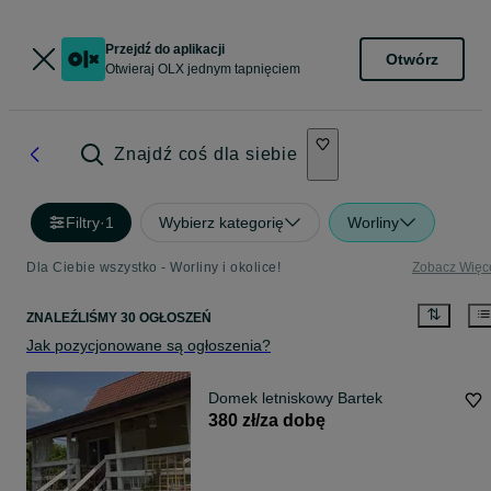
Przejdź do aplikacji
Otwórz
Otwieraj OLX jednym tapnięciem
Znajdź coś dla siebie
Filtry
·
1
Wybierz kategorię
Worliny
Dla Ciebie wszystko - Worliny i okolice!
Zobacz Więc
ZNALEŹLIŚMY 30 OGŁOSZEŃ
Jak pozycjonowane są ogłoszenia?
Domek letniskowy Bartek
380 zł/za dobę