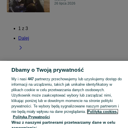
26 lipca 2026
1
z
3
Dalej
Strona główna
Warmińsko-mazurskie
Worliny
Dbamy o Twoją prywatność
My i nasi
447
partnerzy przechowujemy lub uzyskujemy dostęp do
KATEGORIA
informacji na urządzeniu, takich jak unikalne identyfikatory w
plikach cookie w celu przetwarzania danych osobowych.
Użytkownik może zaakceptować wybory lub zarządzać nimi,
Skorzystaj z największego serwisu ogłoszeniowego - Worliny i okolice! Kupuj to, czego pragniesz i sprzedawaj to, czego już nie potrzebujesz!
Zobacz Więc
klikając poniżej lub w dowolnym momencie na stronie polityki
prywatności. Te wybory będą sygnalizowane naszym partnerom i
Mapa kategorii
nie będą miały wpływu na dane przeglądania.
Polityka cookies,
Polityka Prywatności
Mapa miejscowości
Wraz z naszymi partnerami przetwarzamy dane w celu
Mapa ministron
zapewnienia: