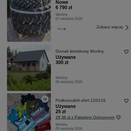
14PR
Nowe
6 790 zł
Worliny
07 sierpnia 2026
Zobacz więcej
Domek letniskowy Worliny
Używane
300 zł
Worliny
06 sierpnia 2026
Podkoszulki/t-shirt 110/116
Używane
25 zł
29,38 zł z Pakietem Ochronnym
Worliny
05 sierpnia 2026