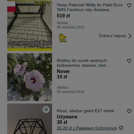
Nowy Paleciak Widły do Palet Euro
SMS Fauheux raty dostawa
ŁADOWACZ
519 zł
Wołów
05 sierpnia 2026
Zobacz więcej
Rośliny do oczek wodnych,
biobasenów, stawów, rzek
ogrodowych.
Nowe
10 zł
Wołów
05 sierpnia 2026
Klosz, abażur gwint E27 metal
Używane
30 zł
35,20 zł z Pakietem Ochronnym