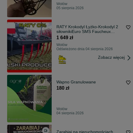
Wołów
05 sierpnia 2026
RATY Krokodyl Łyżko-Krokodyl 2
siłownikiEuro SMS Faucheux
DOSTAWA
1 649 zł
Wołów
Odświeżono dnia 04 sierpnia 2026
Zobacz więcej
Wapno Granulowane
180 zł
Wołów
04 sierpnia 2026
Zarabiaj na nieruchomościach