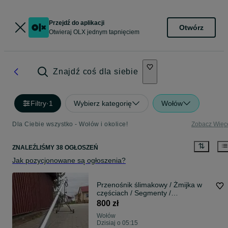
Przejdź do aplikacji
Otwórz
Otwieraj OLX jednym tapnięciem
Znajdź coś dla siebie
Filtry
·
1
Wybierz kategorię
Wołów
Dla Ciebie wszystko - Wołów i okolice!
Zobacz Więc
ZNALEŹLIŚMY 38 OGŁOSZEŃ
Jak pozycjonowane są ogłoszenia?
Przenośnik ślimakowy / Żmijka w
częściach / Segmenty /
Produkujemy w Polsce z 24m
800 zł
gwarancją / Transport 66
Wołów
Dzisiaj o 05:15