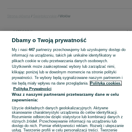
Strona główna
Świętokrzyskie
Wołów
KATEGORIA
Dbamy o Twoją prywatność
Popularne wyszukiwania
My i nasi
447
partnerzy przechowujemy lub uzyskujemy dostęp do
citroen berlingo
informacji na urządzeniu, takich jak unikalne identyfikatory w
plikach cookie w celu przetwarzania danych osobowych.
Użytkownik może zaakceptować wybory lub zarządzać nimi,
Skorzystaj z największego serwisu ogłoszeniowego - Wołów i okolice! Kupuj to, czego pragniesz i sprzedawaj to, czego już nie potrzebujesz!
Zobacz Więc
klikając poniżej lub w dowolnym momencie na stronie polityki
prywatności. Te wybory będą sygnalizowane naszym partnerom i
nie będą miały wpływu na dane przeglądania.
Polityka cookies,
Mapa kategorii
Polityka Prywatności
Mapa miejscowości
Wraz z naszymi partnerami przetwarzamy dane w celu
Mapa ministron
zapewnienia:
Popularne wyszukiwania
Użycie dokładnych danych geolokalizacyjnych. Aktywne
skanowanie charakterystyki urządzenia do celów identyfikacji.
Rozumienie odbiorców dzięki statystyce lub kombinacji danych z
różnych źródeł. Przechowywanie informacji na urządzeniu lub
dostęp do nich. Pomiar efektywności reklam. Rozwój i ulepszanie
usług. Tworzenie profili w celu personalizacji treści. Tworzenie