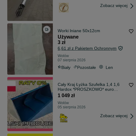
Zobacz więcej
Worki lniane 50x12cm
Używane
3 zł
6,61 zł z Pakietem Ochronnym
Wołów
07 sierpnia 2026
Biały
Pozostałe
Len
Cały Kraj Łyżka Szufelka 1,4 1,6
Hardox *PROSZKOWO* euro
ramka raty
1 049 zł
Wołów
05 sierpnia 2026
Zobacz więcej