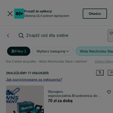
Przejdź do aplikacji
Otwórz
Otwieraj OLX jednym tapnięciem
Znajdź coś dla siebie
Filtry
·
1
Wybierz kategorię
Wola Niechcicka Sta
Dla Ciebie wszystko - Wola Niechcicka Stara i okolice!
Zobacz Więc
ZNALEŹLIŚMY 77 OGŁOSZEŃ
Jak pozycjonowane są ogłoszenia?
Wynajem,
wypożyczalnia.Bruzdownica do
betonu Makita SG150
70 zł za dobę