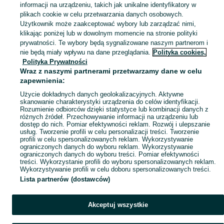
informacji na urządzeniu, takich jak unikalne identyfikatory w
KATEGORIA
plikach cookie w celu przetwarzania danych osobowych.
Użytkownik może zaakceptować wybory lub zarządzać nimi,
klikając poniżej lub w dowolnym momencie na stronie polityki
Skorzystaj z największego serwisu ogłoszeniowego - Wola Niechcicka Stara i okolice! Kupuj to, czego pragniesz i sprzedawaj to, czego już nie potrzebujesz!
Zobacz Więc
prywatności. Te wybory będą sygnalizowane naszym partnerom i
nie będą miały wpływu na dane przeglądania.
Polityka cookies,
Mapa kategorii
Polityka Prywatności
Mapa miejscowości
Wraz z naszymi partnerami przetwarzamy dane w celu
zapewnienia:
Mapa ministron
Użycie dokładnych danych geolokalizacyjnych. Aktywne
Popularne wyszukiwania
skanowanie charakterystyki urządzenia do celów identyfikacji.
Rozumienie odbiorców dzięki statystyce lub kombinacji danych z
różnych źródeł. Przechowywanie informacji na urządzeniu lub
dostęp do nich. Pomiar efektywności reklam. Rozwój i ulepszanie
usług. Tworzenie profili w celu personalizacji treści. Tworzenie
profili w celu spersonalizowanych reklam. Wykorzystywanie
ograniczonych danych do wyboru reklam. Wykorzystywanie
ograniczonych danych do wyboru treści. Pomiar efektywności
treści. Wykorzystanie profili do wyboru spersonalizowanych reklam.
Wykorzystywanie profili w celu doboru spersonalizowanych treści.
Lista partnerów (dostawców)
Akceptuj wszystkie