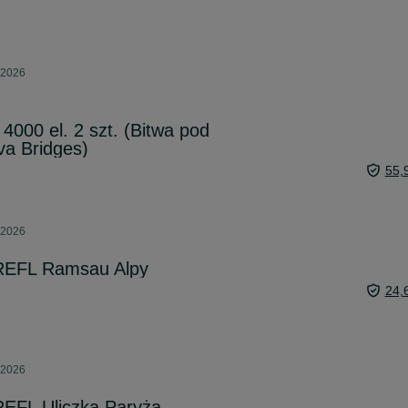
 2026
4000 el. 2 szt. (Bitwa pod
va Bridges)
55,
 2026
TREFL Ramsau Alpy
24,
 2026
REFL Uliczka Paryża