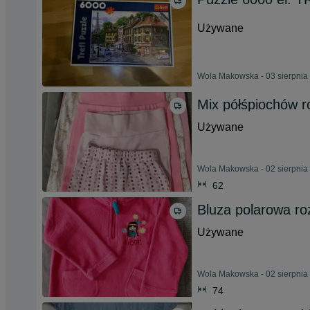
Używane
Wola Makowska - 03 sierpnia
Mix półśpiochów r
Używane
Wola Makowska - 02 sierpnia
62
Bluza polarowa ro
Używane
Wola Makowska - 02 sierpnia
74