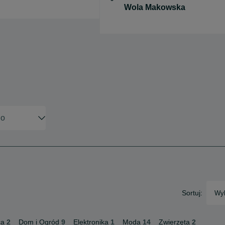
Sortuj:
Wyb
ca
2
Dom i Ogród
9
Elektronika
1
Moda
14
Zwierzęta
2