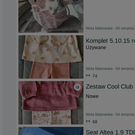
Wola Makowska - 05 sierpnia
Komplet 5.10.15 r
Używane
Wola Makowska - 04 sierpnia
74
Zestaw Cool Club 
Nowe
Wola Makowska - 04 sierpnia
68
Seat Altea 1.9 TDI