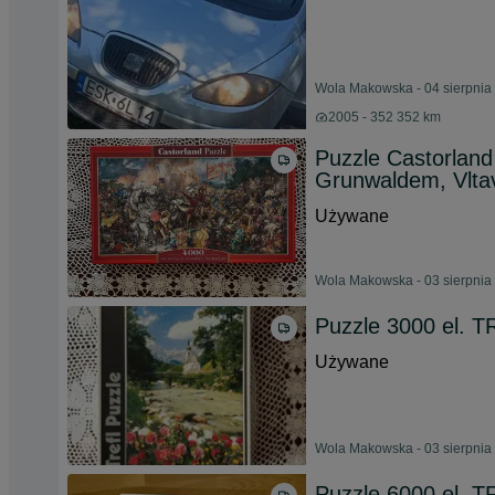
Wola Makowska - 04 sierpnia
2005 - 352 352 km
Puzzle Castorland 
Grunwaldem, Vlta
Używane
Wola Makowska - 03 sierpnia
Puzzle 3000 el. 
Używane
Wola Makowska - 03 sierpnia
Puzzle 6000 el. T