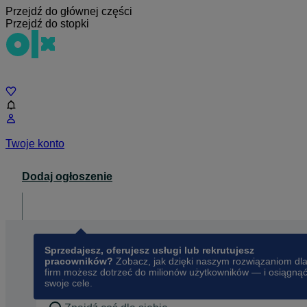
Przejdź do głównej części
Przejdź do stopki
Czat
Twoje konto
Dodaj ogłoszenie
Dla biznesu
opens in a new tab
Sprzedajesz, oferujesz usługi lub rekrutujesz
pracowników?
Zobacz, jak dzięki naszym rozwiązaniom dl
firm możesz dotrzeć do milionów użytkowników — i osiągną
swoje cele.