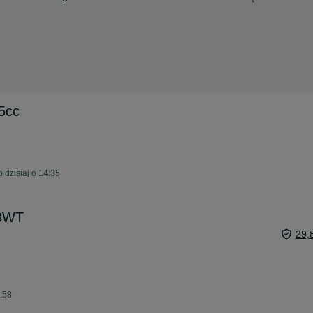
5cc
dzisiaj o 14:35
 BWT
29,
:58