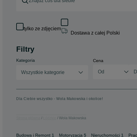
tylko ze zdjęciem
Dostawa z całej Polski
Filtry
Kategoria
Cena
Wszystkie kategorie
Dla Ciebie wszystko - Wola Makowska i okolice!
Strona główna
Łódzkie
Wola Makowska
Budowa i Remont
1
Motoryzacja
5
Nieruchomości
1
Pra