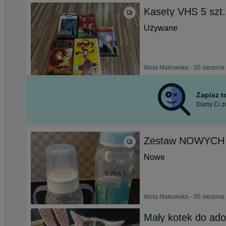
Kasety VHS 5 szt.
Używane
Wola Makowska - 05 sierpnia
Zapisz 
Damy Ci zn
Zestaw NOWYCH b
Nowe
Wola Makowska - 05 sierpnia
Mały kotek do ado