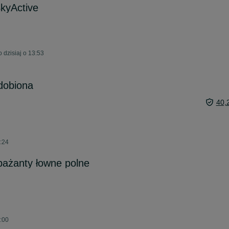
kyActive
dzisiaj o 13:53
dobiona
40,
:24
ażanty łowne polne
:00