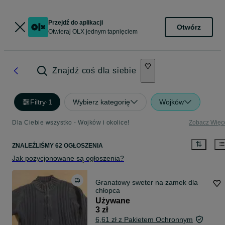
Przejdź do aplikacji
Otwórz
Otwieraj OLX jednym tapnięciem
Znajdź coś dla siebie
Filtry
·
1
Wybierz kategorię
Wojków
Dla Ciebie wszystko - Wojków i okolice!
Zobacz Więc
ZNALEŹLIŚMY 62 OGŁOSZENIA
Jak pozycjonowane są ogłoszenia?
Granatowy sweter na zamek dla
chłopca
Używane
3 zł
6,61 zł z Pakietem Ochronnym