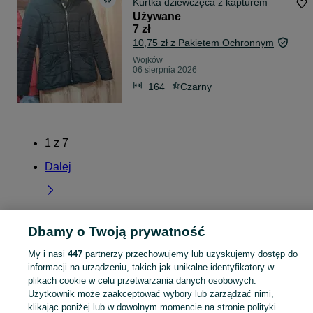
Kurtka dziewczęca z kapturem
Używane
7 zł
10,75 zł z Pakietem Ochronnym
Wojków
06 sierpnia 2026
164
Czarny
1
z
7
Dalej
Dbamy o Twoją prywatność
Strona główna
Łódzkie
Wojków
My i nasi
447
partnerzy przechowujemy lub uzyskujemy dostęp do
informacji na urządzeniu, takich jak unikalne identyfikatory w
KATEGORIA
plikach cookie w celu przetwarzania danych osobowych.
Użytkownik może zaakceptować wybory lub zarządzać nimi,
klikając poniżej lub w dowolnym momencie na stronie polityki
Skorzystaj z największego serwisu ogłoszeniowego - Wojków i okolice! Kupuj to, czego pragniesz i sprzedawaj to, czego już nie potrzebujesz!
Zobacz Więc