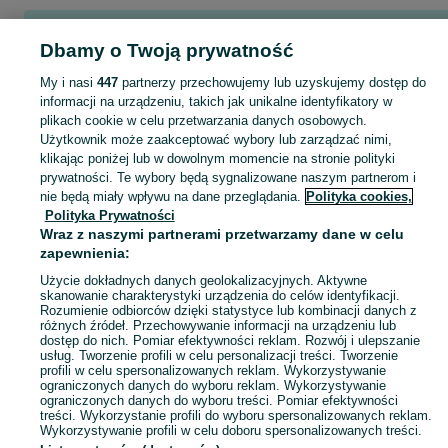
Popularne wyszukiwania
Dbamy o Twoją prywatność
talerzówka
owczarek collie
My i nasi
447
partnerzy przechowujemy lub uzyskujemy dostęp do
informacji na urządzeniu, takich jak unikalne identyfikatory w
Skorzystaj z największego serwisu ogłoszeniowego - Wójcin i okolice! Kupuj to, czego pragniesz i sprzedawaj to, czego już nie potrzebujesz!
Zobacz Więc
plikach cookie w celu przetwarzania danych osobowych.
Użytkownik może zaakceptować wybory lub zarządzać nimi,
Mapa kategorii
klikając poniżej lub w dowolnym momencie na stronie polityki
prywatności. Te wybory będą sygnalizowane naszym partnerom i
Mapa miejscowości
nie będą miały wpływu na dane przeglądania.
Polityka cookies,
Mapa ministron
Polityka Prywatności
Wraz z naszymi partnerami przetwarzamy dane w celu
Popularne wyszukiwania
zapewnienia:
Użycie dokładnych danych geolokalizacyjnych. Aktywne
skanowanie charakterystyki urządzenia do celów identyfikacji.
Rozumienie odbiorców dzięki statystyce lub kombinacji danych z
różnych źródeł. Przechowywanie informacji na urządzeniu lub
dostęp do nich. Pomiar efektywności reklam. Rozwój i ulepszanie
usług. Tworzenie profili w celu personalizacji treści. Tworzenie
profili w celu spersonalizowanych reklam. Wykorzystywanie
ograniczonych danych do wyboru reklam. Wykorzystywanie
ograniczonych danych do wyboru treści. Pomiar efektywności
treści. Wykorzystanie profili do wyboru spersonalizowanych reklam.
Wykorzystywanie profili w celu doboru spersonalizowanych treści.