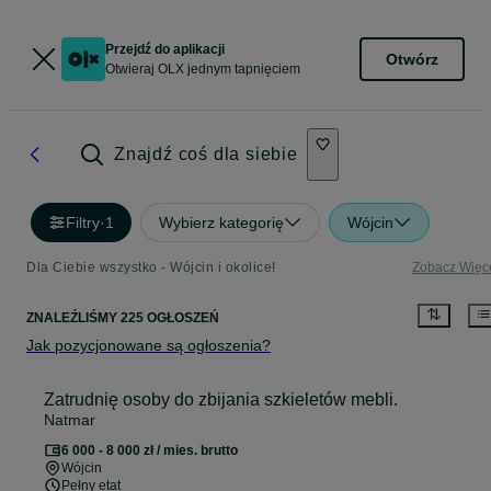
Przejdź do aplikacji
Otwórz
Otwieraj OLX jednym tapnięciem
Znajdź coś dla siebie
Filtry
·
1
Wybierz kategorię
Wójcin
Dla Ciebie wszystko - Wójcin i okolice!
Zobacz Więc
ZNALEŹLIŚMY 225 OGŁOSZEŃ
Jak pozycjonowane są ogłoszenia?
Zatrudnię osoby do zbijania szkieletów mebli.
Natmar
6 000 - 8 000 zł / mies. brutto
Wójcin
Pełny etat