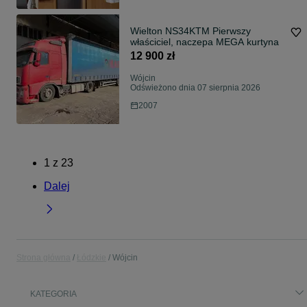
Wielton NS34KTM Pierwszy
właściciel, naczepa MEGA kurtyna
12 900 zł
Wójcin
Odświeżono dnia 07 sierpnia 2026
2007
1
z
23
Dalej
Strona główna
Łódzkie
Wójcin
KATEGORIA