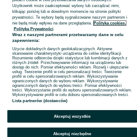
Użytkownik może zaakceptować wybory lub zarządzać nimi,
Strona główna
Dolnośląskie
Wojanów
klikając poniżej lub w dowolnym momencie na stronie polityki
prywatności. Te wybory będą sygnalizowane naszym partnerom i
nie będą miały wpływu na dane przeglądania.
Polityka cookies,
KATEGORIA
Polityka Prywatności
Wraz z naszymi partnerami przetwarzamy dane w celu
zapewnienia:
Skorzystaj z największego serwisu ogłoszeniowego - Wojanów i okolice! Kupuj to, czego pragniesz i sprzedawaj to, czego już nie potrzebujesz!
Zobacz Więc
Użycie dokładnych danych geolokalizacyjnych. Aktywne
skanowanie charakterystyki urządzenia do celów identyfikacji.
Mapa kategorii
Rozumienie odbiorców dzięki statystyce lub kombinacji danych z
różnych źródeł. Przechowywanie informacji na urządzeniu lub
Mapa miejscowości
dostęp do nich. Pomiar efektywności reklam. Rozwój i ulepszanie
Mapa ministron
usług. Tworzenie profili w celu personalizacji treści. Tworzenie
profili w celu spersonalizowanych reklam. Wykorzystywanie
Popularne wyszukiwania
ograniczonych danych do wyboru reklam. Wykorzystywanie
ograniczonych danych do wyboru treści. Pomiar efektywności
treści. Wykorzystanie profili do wyboru spersonalizowanych reklam.
Wykorzystywanie profili w celu doboru spersonalizowanych treści.
Lista partnerów (dostawców)
Akceptuj wszystkie
Akceptuj niezbędne