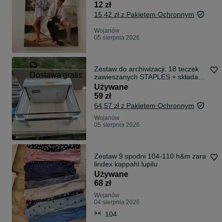
12 zł
15,42 zł z Pakietem Ochronnym
Wojanów
05 sierpnia 2026
Zestaw do archiwizacji: 18 teczek
Dostawa gratis
zawieszanych STAPLES + składany
stojak
Używane
59 zł
64,57 zł z Pakietem Ochronnym
Wojanów
05 sierpnia 2026
Zestaw 9 spodni 104-110 h&m zara
lindex kappahl lupilu
Używane
68 zł
Wojanów
04 sierpnia 2026
104