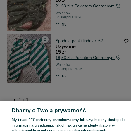
18 zł
21,63 zł z Pakietem Ochronnym
Wojanów
04 sierpnia 2026
98
Spodnie paski lindex r. 62
Używane
15 zł
18,53 zł z Pakietem Ochronnym
Wojanów
03 sierpnia 2026
62
1
z
11
Dalej
Dbamy o Twoją prywatność
My i nasi
447
partnerzy przechowujemy lub uzyskujemy dostęp do
informacji na urządzeniu, takich jak unikalne identyfikatory w
plikach cookie w celu przetwarzania danych osobowych.