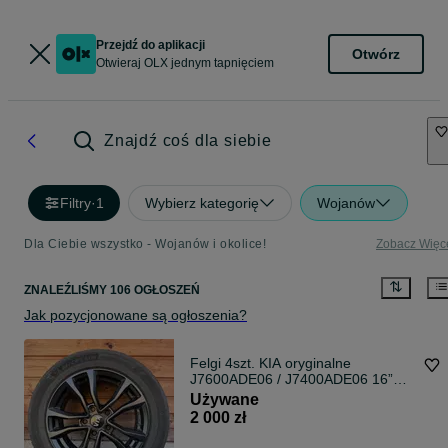
Przejdź do aplikacji
Otwórz
Otwieraj OLX jednym tapnięciem
Znajdź coś dla siebie
Filtry
·
1
Wybierz kategorię
Wojanów
Dla Ciebie wszystko - Wojanów i okolice!
Zobacz Więc
ZNALEŹLIŚMY 106 OGŁOSZEŃ
Jak pozycjonowane są ogłoszenia?
Felgi 4szt. KIA oryginalne
J7600ADE06 / J7400ADE06 16”
6,5J 5x114.3 et50 Czarne
Używane
satynowe
2 000 zł