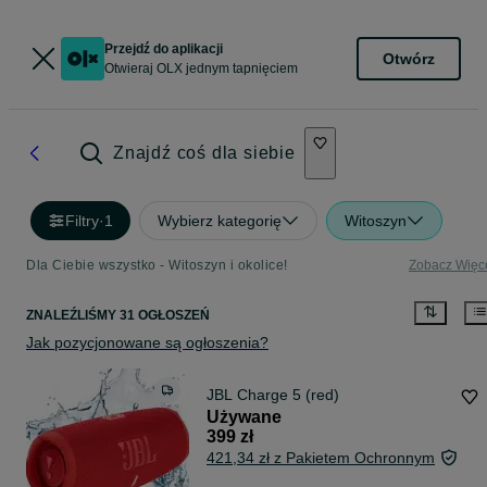
Przejdź do aplikacji
Otwórz
Otwieraj OLX jednym tapnięciem
Znajdź coś dla siebie
Filtry
·
1
Wybierz kategorię
Witoszyn
Dla Ciebie wszystko - Witoszyn i okolice!
Zobacz Więc
ZNALEŹLIŚMY 31 OGŁOSZEŃ
Jak pozycjonowane są ogłoszenia?
JBL Charge 5 (red)
Używane
399 zł
421,34 zł z Pakietem Ochronnym