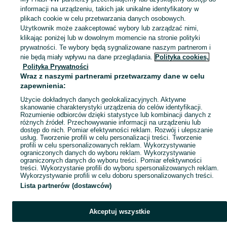
informacji na urządzeniu, takich jak unikalne identyfikatory w
KATEGORIA
plikach cookie w celu przetwarzania danych osobowych.
Użytkownik może zaakceptować wybory lub zarządzać nimi,
klikając poniżej lub w dowolnym momencie na stronie polityki
Skorzystaj z największego serwisu ogłoszeniowego - Witoszyn i okolice! Kupuj to, czego pragniesz i sprzedawaj to, czego już nie potrzebujesz!
Zobacz Więc
prywatności. Te wybory będą sygnalizowane naszym partnerom i
nie będą miały wpływu na dane przeglądania.
Polityka cookies,
Mapa kategorii
Polityka Prywatności
Mapa miejscowości
Wraz z naszymi partnerami przetwarzamy dane w celu
zapewnienia:
Mapa ministron
Użycie dokładnych danych geolokalizacyjnych. Aktywne
Popularne wyszukiwania
skanowanie charakterystyki urządzenia do celów identyfikacji.
Rozumienie odbiorców dzięki statystyce lub kombinacji danych z
różnych źródeł. Przechowywanie informacji na urządzeniu lub
dostęp do nich. Pomiar efektywności reklam. Rozwój i ulepszanie
usług. Tworzenie profili w celu personalizacji treści. Tworzenie
profili w celu spersonalizowanych reklam. Wykorzystywanie
ograniczonych danych do wyboru reklam. Wykorzystywanie
ograniczonych danych do wyboru treści. Pomiar efektywności
treści. Wykorzystanie profili do wyboru spersonalizowanych reklam.
Wykorzystywanie profili w celu doboru spersonalizowanych treści.
Lista partnerów (dostawców)
Akceptuj wszystkie