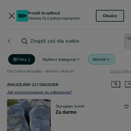
Przejdź do aplikacji
Otwórz
Otwieraj OLX jednym tapnięciem
Znajdź coś dla siebie
Filtry
·
1
Wybierz kategorię
Wiórek
Dla Ciebie wszystko - Wiórek i okolice!
Zobacz Więc
ZNALEŹLIŚMY 217 OGŁOSZEŃ
Jak pozycjonowane są ogłoszenia?
Styropian ścinki
Za darmo