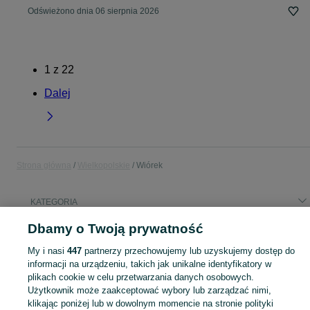
Odświeżono dnia 06 sierpnia 2026
1
z
22
Dalej
Strona główna
Wielkopolskie
Wiórek
KATEGORIA
Dbamy o Twoją prywatność
Popularne wyszukiwania
My i nasi
447
partnerzy przechowujemy lub uzyskujemy dostęp do
drzwi
kontener
noclegi
informacji na urządzeniu, takich jak unikalne identyfikatory w
plikach cookie w celu przetwarzania danych osobowych.
Użytkownik może zaakceptować wybory lub zarządzać nimi,
Skorzystaj z największego serwisu ogłoszeniowego - Wiórek i okolice! Kupuj to, czego pragniesz i sprzedawaj to, czego już nie potrzebujesz!
Zobacz Więc
klikając poniżej lub w dowolnym momencie na stronie polityki