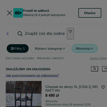
Przejdź do aplikacji
Otwórz
Otwieraj OLX jednym tapnięciem
Znajdź coś dla siebie
Filtry
·
1
Wybierz kategorię
Wincenta
Dla Ciebie wszystko - Wincenta i okolice!
Zobacz Więc
ZNALEŹLIŚMY 284 OGŁOSZENIA
Jak pozycjonowane są ogłoszenia?
Chwytak do słomy XL [CSXL1] SID
RATY 0%
8 490 zł
Wincenta
Odświeżono dnia 08 sierpnia 2026