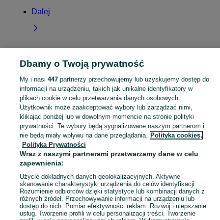
Dalej
Dbamy o Twoją prywatność
Strona główna
Podlaskie
Wincenta
My i nasi
447
partnerzy przechowujemy lub uzyskujemy dostęp do
informacji na urządzeniu, takich jak unikalne identyfikatory w
KATEGORIA
plikach cookie w celu przetwarzania danych osobowych.
Użytkownik może zaakceptować wybory lub zarządzać nimi,
Skorzystaj z największego serwisu ogłoszeniowego - Wincenta i okolice! Kupuj to, czego pragniesz i sprzedawaj to, czego już nie potrzebujesz!
Zobacz Więc
klikając poniżej lub w dowolnym momencie na stronie polityki
prywatności. Te wybory będą sygnalizowane naszym partnerom i
nie będą miały wpływu na dane przeglądania.
Polityka cookies,
Mapa kategorii
Polityka Prywatności
Mapa miejscowości
Wraz z naszymi partnerami przetwarzamy dane w celu
Mapa ministron
zapewnienia:
Popularne wyszukiwania
Użycie dokładnych danych geolokalizacyjnych. Aktywne
skanowanie charakterystyki urządzenia do celów identyfikacji.
Rozumienie odbiorców dzięki statystyce lub kombinacji danych z
różnych źródeł. Przechowywanie informacji na urządzeniu lub
dostęp do nich. Pomiar efektywności reklam. Rozwój i ulepszanie
usług. Tworzenie profili w celu personalizacji treści. Tworzenie