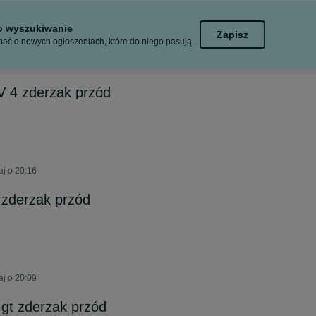
to wyszukiwanie
Zapisz
ać o nowych ogłoszeniach, które do niego pasują.
V 4 zderzak przód
aj o 20:16
 zderzak przód
aj o 20:09
 gt zderzak przód