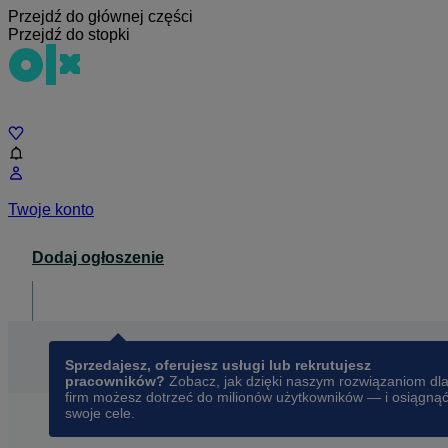
Przejdź do głównej części
Przejdź do stopki
Czat
Twoje konto
Dodaj ogłoszenie
Dla biznesu
opens in a new tab
Sprzedajesz, oferujesz usługi lub rekrutujesz
pracowników?
Zobacz, jak dzięki naszym rozwiązaniom dl
firm możesz dotrzeć do milionów użytkowników — i osiągną
swoje cele.