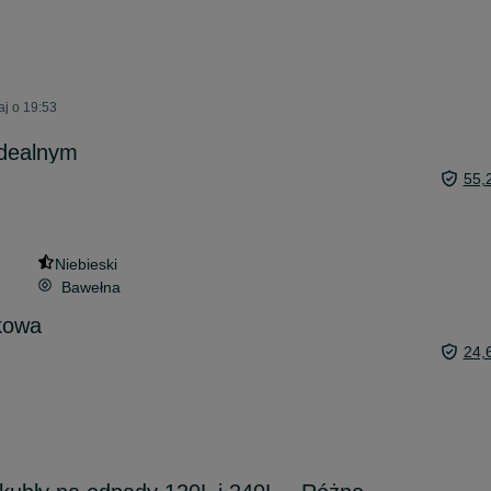
aj o 19:53
idealnym
55,
Niebieski
Bawełna
kowa
24,