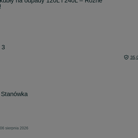
 kubły na odpady 120L i 240L – Różne
!
 3
35,
i Stanówka
06 sierpnia 2026