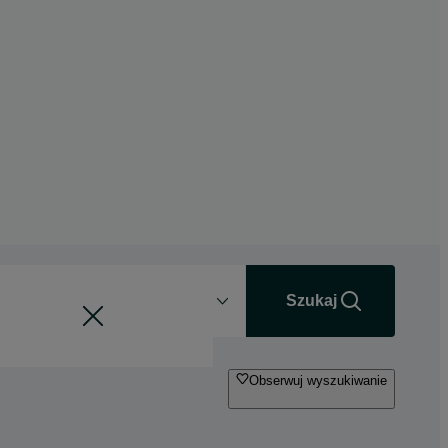
Odległość
+0 km
Szukaj
Obserwuj wyszukiwanie