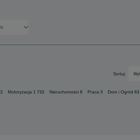
Sortuj:
Wyb
2
Motoryzacja
1 732
Nieruchomości
8
Praca
3
Dom i Ogród
63