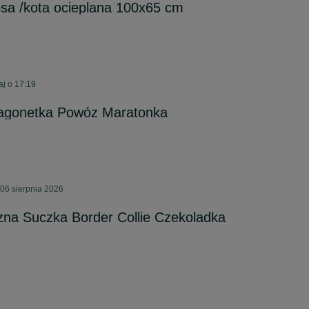
psa /kota ocieplana 100x65 cm
aj o 17:19
agonetka Powóz Maratonka
06 sierpnia 2026
zna Suczka Border Collie Czekoladka