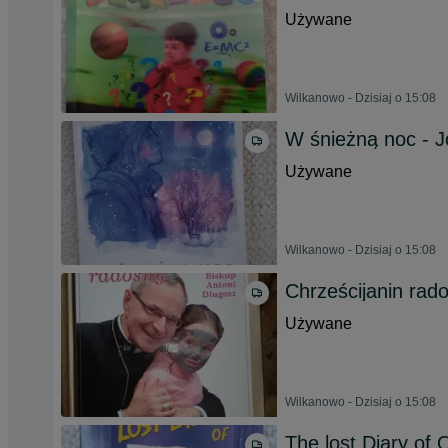
Używane
Wilkanowo - Dzisiaj o 15:08
W śnieżną noc - J
Używane
Wilkanowo - Dzisiaj o 15:08
Chrześcijanin rad
Używane
Wilkanowo - Dzisiaj o 15:08
The lost Diary of