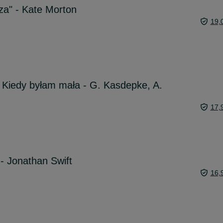
za" - Kate Morton
19,
 Kiedy byłam mała - G. Kasdepke, A.
17,
- Jonathan Swift
16,