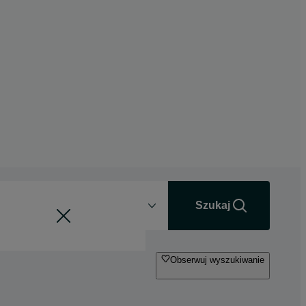
Odległość
+0 km
Szukaj
Obserwuj wyszukiwanie