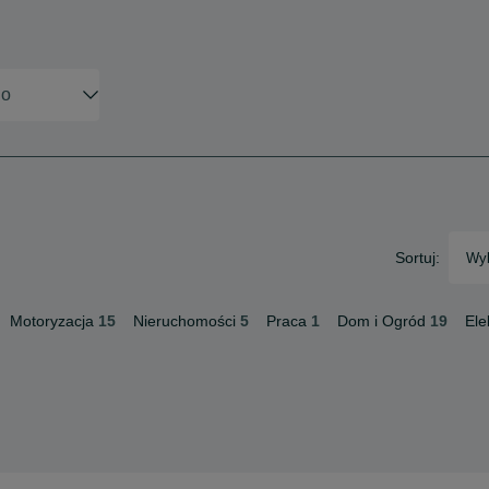
Sortuj:
Wyb
Motoryzacja
15
Nieruchomości
5
Praca
1
Dom i Ogród
19
Ele