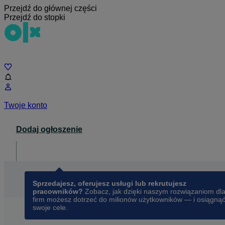
Przejdź do głównej części
Przejdź do stopki
Czat
Twoje konto
Dodaj ogłoszenie
Dla biznesu
opens in a new tab
Sprzedajesz, oferujesz usługi lub rekrutujesz
pracowników?
Zobacz, jak dzięki naszym rozwiązaniom dl
firm możesz dotrzeć do milionów użytkowników — i osiągną
swoje cele.