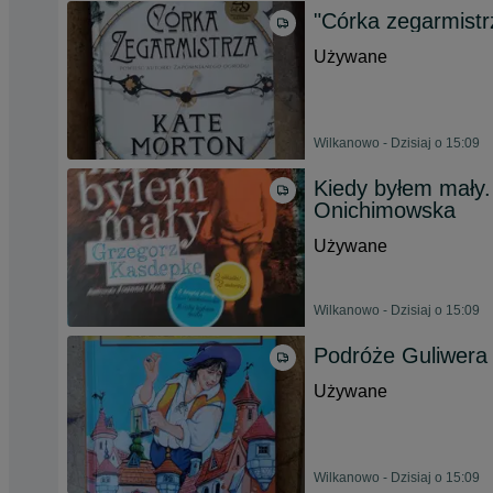
"Córka zegarmistr
Używane
Wilkanowo - Dzisiaj o 15:09
Kiedy byłem mały.
Onichimowska
Używane
Wilkanowo - Dzisiaj o 15:09
Podróże Guliwera 
Używane
Wilkanowo - Dzisiaj o 15:09