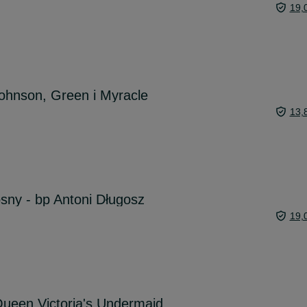
19,
ohnson, Green i Myracle
13,
osny - bp Antoni Długosz
19,
 Queen Victoria's Undermaid