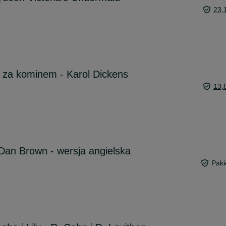
23,
 za kominem - Karol Dickens
13,
 Dan Brown - wersja angielska
Paki