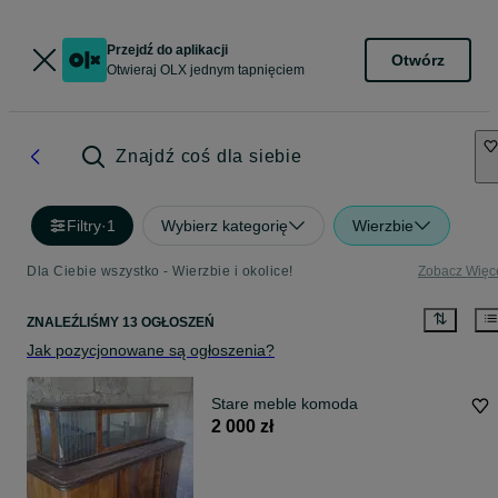
Przejdź do aplikacji
Otwórz
Otwieraj OLX jednym tapnięciem
Znajdź coś dla siebie
Filtry
·
1
Wybierz kategorię
Wierzbie
Dla Ciebie wszystko - Wierzbie i okolice!
Zobacz Więc
ZNALEŹLIŚMY 13 OGŁOSZEŃ
Jak pozycjonowane są ogłoszenia?
Stare meble komoda
2 000 zł