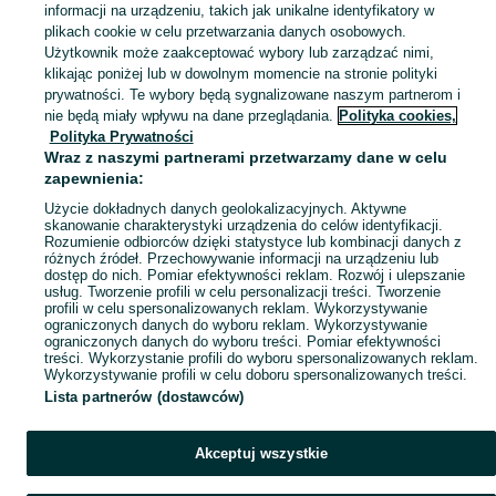
informacji na urządzeniu, takich jak unikalne identyfikatory w
KATEGORIA
plikach cookie w celu przetwarzania danych osobowych.
Użytkownik może zaakceptować wybory lub zarządzać nimi,
klikając poniżej lub w dowolnym momencie na stronie polityki
Skorzystaj z największego serwisu ogłoszeniowego - Wierzbie i okolice! Kupuj to, czego pragniesz i sprzedawaj to, czego już nie potrzebujesz!
Zobacz Więc
prywatności. Te wybory będą sygnalizowane naszym partnerom i
nie będą miały wpływu na dane przeglądania.
Polityka cookies,
Mapa kategorii
Polityka Prywatności
Mapa miejscowości
Wraz z naszymi partnerami przetwarzamy dane w celu
zapewnienia:
Mapa ministron
Użycie dokładnych danych geolokalizacyjnych. Aktywne
Popularne wyszukiwania
skanowanie charakterystyki urządzenia do celów identyfikacji.
Rozumienie odbiorców dzięki statystyce lub kombinacji danych z
różnych źródeł. Przechowywanie informacji na urządzeniu lub
dostęp do nich. Pomiar efektywności reklam. Rozwój i ulepszanie
usług. Tworzenie profili w celu personalizacji treści. Tworzenie
profili w celu spersonalizowanych reklam. Wykorzystywanie
ograniczonych danych do wyboru reklam. Wykorzystywanie
ograniczonych danych do wyboru treści. Pomiar efektywności
treści. Wykorzystanie profili do wyboru spersonalizowanych reklam.
Wykorzystywanie profili w celu doboru spersonalizowanych treści.
Lista partnerów (dostawców)
Akceptuj wszystkie