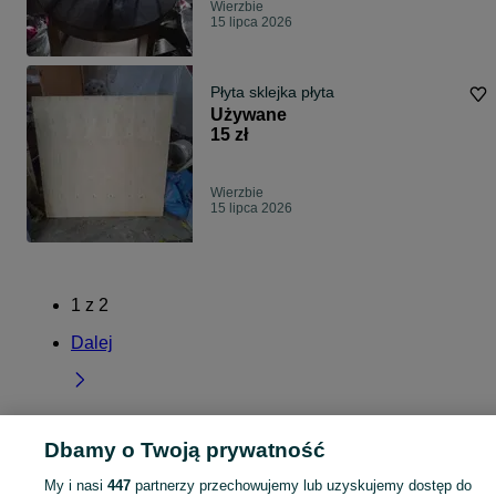
Wierzbie
15 lipca 2026
Płyta sklejka płyta
Używane
15 zł
Wierzbie
15 lipca 2026
1
z
2
Dalej
Dbamy o Twoją prywatność
Strona główna
Wielkopolskie
Wierzbie
My i nasi
447
partnerzy przechowujemy lub uzyskujemy dostęp do