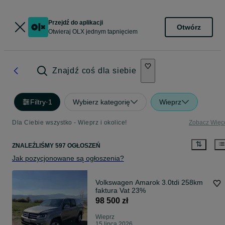
Przejdź do aplikacji
Otwórz
Otwieraj OLX jednym tapnięciem
Znajdź coś dla siebie
Filtry
·
1
Wybierz kategorię
Wieprz
Dla Ciebie wszystko - Wieprz i okolice!
Zobacz Więc
ZNALEŹLIŚMY 597 OGŁOSZEŃ
Jak pozycjonowane są ogłoszenia?
Volkswagen Amarok 3.0tdi 258km
faktura Vat 23%
98 500 zł
Wieprz
15 lipca 2026