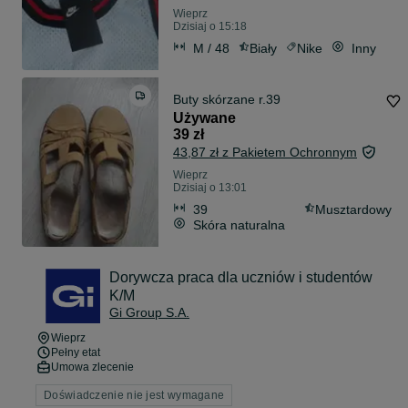
Wieprz
Dzisiaj o 15:18
M / 48
Biały
Nike
Inny
Buty skórzane r.39
Używane
39 zł
43,87 zł z Pakietem Ochronnym
Wieprz
Dzisiaj o 13:01
39
Musztardowy
Skóra naturalna
Dorywcza praca dla uczniów i studentów
K/M
Gi Group S.A.
Wieprz
Pełny etat
Umowa zlecenie
Doświadczenie nie jest wymagane