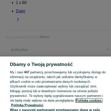
1
z
60
Dalej
Strona główna
Śląskie
Wieprz
KATEGORIA
Popularne wyszukiwania
Dbamy o Twoją prywatność
pellet
praca
My i nasi
447
partnerzy przechowujemy lub uzyskujemy dostęp do
informacji na urządzeniu, takich jak unikalne identyfikatory w
plikach cookie w celu przetwarzania danych osobowych.
Skorzystaj z największego serwisu ogłoszeniowego - Wieprz i okolice! Kupuj to, czego pragniesz i sprzedawaj to, czego już nie potrzebujesz!
Zobacz Więc
Użytkownik może zaakceptować wybory lub zarządzać nimi,
klikając poniżej lub w dowolnym momencie na stronie polityki
Mapa kategorii
prywatności. Te wybory będą sygnalizowane naszym partnerom i
Mapa miejscowości
nie będą miały wpływu na dane przeglądania.
Polityka cookies,
Polityka Prywatności
Mapa ministron
Wraz z naszymi partnerami przetwarzamy dane w celu