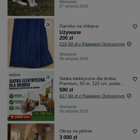
Wielopole
07 sierpnia 2026
Garnitur na chłopca
Używane
200 zł
210,50 zł z Pakietem Ochronnym
Wielopole
06 sierpnia 2026
Siatka elektryczna dla drobiu
Premium, 50 m, 122 cm, podw.
szpic Kerbl
590 zł
617,60 zł z Pakietem Ochronnym
Wielopole
06 sierpnia 2026
Obraz na płótnie
3 000 zł