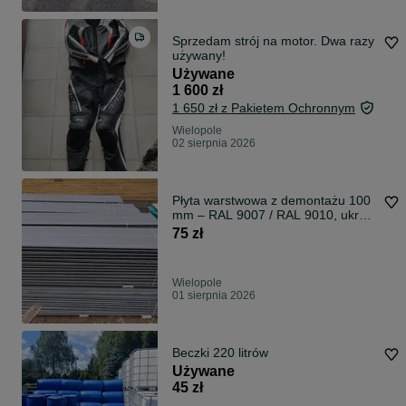
Sprzedam strój na motor. Dwa razy
używany!
Używane
1 600 zł
1 650 zł z Pakietem Ochronnym
Wielopole
02 sierpnia 2026
Płyta warstwowa z demontażu 100
mm – RAL 9007 / RAL 9010, ukryty
zamek
75 zł
Wielopole
01 sierpnia 2026
Beczki 220 litrów
Używane
45 zł