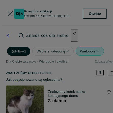
Przejdź do aplikacji
Otwórz
Otwieraj OLX jednym tapnięciem
Znajdź coś dla siebie
Filtry
·
1
Wybierz kategorię
Wielopole
Dla Ciebie wszystko - Wielopole i okolice!
Zobacz Więc
ZNALEŹLIŚMY 42 OGŁOSZENIA
Jak pozycjonowane są ogłoszenia?
Znaleziony kotek szuka
kochającego domu
Za darmo