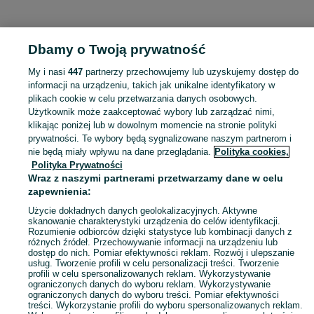
KATEGORIA
Dbamy o Twoją prywatność
Popularne wyszukiwania
My i nasi
447
partnerzy przechowujemy lub uzyskujemy dostęp do
11,5 80 15,3
informacji na urządzeniu, takich jak unikalne identyfikatory w
plikach cookie w celu przetwarzania danych osobowych.
Użytkownik może zaakceptować wybory lub zarządzać nimi,
Skorzystaj z największego serwisu ogłoszeniowego - Wielopole i okolice! Kupuj to, czego pragniesz i sprzedawaj to, czego już nie potrzebujesz!
Zobacz Więc
klikając poniżej lub w dowolnym momencie na stronie polityki
prywatności. Te wybory będą sygnalizowane naszym partnerom i
nie będą miały wpływu na dane przeglądania.
Polityka cookies,
Mapa kategorii
Polityka Prywatności
Mapa miejscowości
Wraz z naszymi partnerami przetwarzamy dane w celu
zapewnienia:
Mapa ministron
Popularne wyszukiwania
Użycie dokładnych danych geolokalizacyjnych. Aktywne
skanowanie charakterystyki urządzenia do celów identyfikacji.
Rozumienie odbiorców dzięki statystyce lub kombinacji danych z
różnych źródeł. Przechowywanie informacji na urządzeniu lub
dostęp do nich. Pomiar efektywności reklam. Rozwój i ulepszanie
usług. Tworzenie profili w celu personalizacji treści. Tworzenie
profili w celu spersonalizowanych reklam. Wykorzystywanie
ograniczonych danych do wyboru reklam. Wykorzystywanie
ograniczonych danych do wyboru treści. Pomiar efektywności
treści. Wykorzystanie profili do wyboru spersonalizowanych reklam.