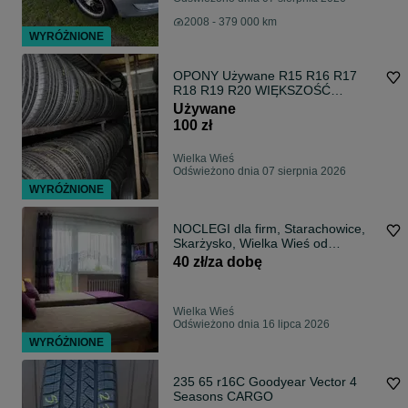
2008 - 379 000 km
WYRÓŻNIONE
OPONY Używane R15 R16 R17
R18 R19 R20 WIĘKSZOŚĆ
Rozmiarów MONTAŻ
Używane
100 zł
Wielka Wieś
Odświeżono dnia 07 sierpnia 2026
WYRÓŻNIONE
NOCLEGI dla firm, Starachowice,
Skarżysko, Wielka Wieś od
35zł/os/doba
40 zł/za dobę
Wielka Wieś
Odświeżono dnia 16 lipca 2026
WYRÓŻNIONE
235 65 r16C Goodyear Vector 4
Seasons CARGO