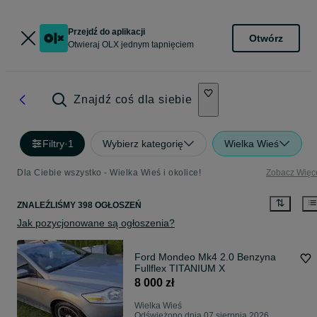
Przejdź do aplikacji
Otwórz
Otwieraj OLX jednym tapnięciem
Znajdź coś dla siebie
Filtry
·
1
Wybierz kategorię
Wielka Wieś
Dla Ciebie wszystko - Wielka Wieś i okolice!
Zobacz Więc
ZNALEŹLIŚMY 398 OGŁOSZEŃ
Jak pozycjonowane są ogłoszenia?
Ford Mondeo Mk4 2.0 Benzyna
Fullflex TITANIUM X
8 000 zł
Wielka Wieś
Odświeżono dnia 07 sierpnia 2026