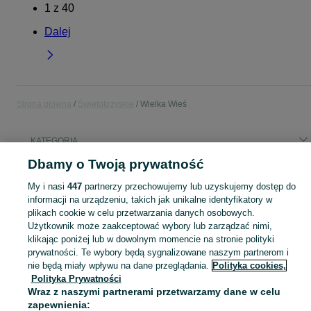
1
z
40
Dalej
Strona główna
Świętokrzyskie
Wielka Wieś
KATEGORIA
Dbamy o Twoją prywatność
Popularne wyszukiwania
My i nasi
447
partnerzy przechowujemy lub uzyskujemy dostęp do
oświetlenie do akwarium
informacji na urządzeniu, takich jak unikalne identyfikatory w
plikach cookie w celu przetwarzania danych osobowych.
Użytkownik może zaakceptować wybory lub zarządzać nimi,
Skorzystaj z największego serwisu ogłoszeniowego - Wielka Wieś i okolice! Kupuj to, czego pragniesz i sprzedawaj to, czego już nie potrzebujesz!
Zobacz Więc
klikając poniżej lub w dowolnym momencie na stronie polityki
prywatności. Te wybory będą sygnalizowane naszym partnerom i
Mapa kategorii
nie będą miały wpływu na dane przeglądania.
Polityka cookies,
Polityka Prywatności
Mapa miejscowości
Wraz z naszymi partnerami przetwarzamy dane w celu
Mapa ministron
zapewnienia: