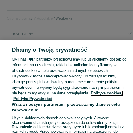
Strona główna
Małopolskie
Węglówka
KATEGORIA
Popularne wyszukiwania
Dbamy o Twoją prywatność
kierowca ce
hotel
uszkodzony
krakowiacy i górale
My i nasi
447
partnerzy przechowujemy lub uzyskujemy dostęp do
informacji na urządzeniu, takich jak unikalne identyfikatory w
plikach cookie w celu przetwarzania danych osobowych.
Skorzystaj z największego serwisu ogłoszeniowego - Węglówka i okolice! Kupuj to, czego pragniesz i sprzedawaj to, czego już nie potrzebujesz!
Zobacz Więc
Użytkownik może zaakceptować wybory lub zarządzać nimi,
klikając poniżej lub w dowolnym momencie na stronie polityki
Mapa kategorii
prywatności. Te wybory będą sygnalizowane naszym partnerom i
nie będą miały wpływu na dane przeglądania.
Polityka cookies,
Mapa miejscowości
Polityka Prywatności
Mapa ministron
Wraz z naszymi partnerami przetwarzamy dane w celu
Popularne wyszukiwania
zapewnienia:
Użycie dokładnych danych geolokalizacyjnych. Aktywne
skanowanie charakterystyki urządzenia do celów identyfikacji.
Rozumienie odbiorców dzięki statystyce lub kombinacji danych z
różnych źródeł. Przechowywanie informacji na urządzeniu lub