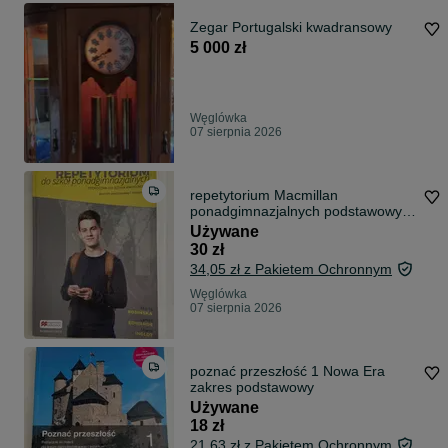
Zegar Portugalski kwadransowy
5 000 zł
Węglówka
07 sierpnia 2026
repetytorium Macmillan
ponadgimnazjalnych podstawowy i
rozszerzony
Używane
30 zł
34,05 zł z Pakietem Ochronnym
Węglówka
07 sierpnia 2026
poznać przeszłość 1 Nowa Era
zakres podstawowy
Używane
18 zł
21,63 zł z Pakietem Ochronnym