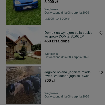
3 000 zł
Węglówka
Odświeżono dnia 08 sierpnia 2026
2005 - 148 000 km
Domek na wynajem balia beskid
wyspowy DOM Z SERCEM
450 zł/za dobę
Węglówka
Odświeżono dnia 08 sierpnia 2026
Jagnice nolana ,jagnieta mlode
owce ,zakocone jagnice ,owce
nolana
800 zł
Węglówka
Odświeżono dnia 08 sierpnia 2026