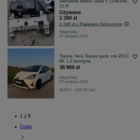
Sterownik baterii Tesla Y 1106394-
21-P
Używane
1 300 zł
1 349 zł z Pakietem Ochronnym
Węglówka
07 sierpnia 2026
Toyota Yaris Toyota yaris, rok 2017,
lift, 1.5 benzyna
36 900 zł
Węglówka
07 sierpnia 2026
2017 - 155 297 km
1
z
9
Dalej