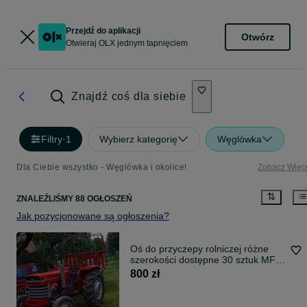
Przejdź do aplikacji
Otwórz
Otwieraj OLX jednym tapnięciem
Znajdź coś dla siebie
Filtry
·
1
Wybierz kategorię
Węglówka
Dla Ciebie wszystko - Węglówka i okolice!
Zobacz Więc
ZNALEŹLIŚMY 88 OGŁOSZEŃ
Jak pozycjonowane są ogłoszenia?
Oś do przyczepy rolniczej różne
szerokości dostępne 30 sztuk MF
155
800 zł