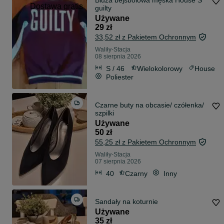
Bluza bejsbolowa męska House S
Dostawa gratis
guilty
Używane
29 zł
33,52 zł z Pakietem Ochronnym
Waliły-Stacja
08 sierpnia 2026
S / 46
Wielokolorowy
House
Poliester
Czarne buty na obcasie/ czółenka/
szpilki
Używane
50 zł
55,25 zł z Pakietem Ochronnym
Waliły-Stacja
07 sierpnia 2026
40
Czarny
Inny
Sandały na koturnie
Używane
35 zł