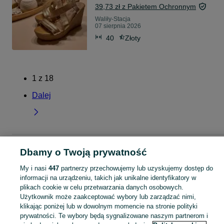
39,73 zł z Pakietem Ochronnym
Waliły-Stacja
07 sierpnia 2026
40
Złoty
1
z
18
Dalej
Strona główna
Podlaskie
Waliły-Stacja
Dbamy o Twoją prywatność
My i nasi
447
partnerzy przechowujemy lub uzyskujemy dostęp do
KATEGORIA
informacji na urządzeniu, takich jak unikalne identyfikatory w
plikach cookie w celu przetwarzania danych osobowych.
Użytkownik może zaakceptować wybory lub zarządzać nimi,
Skorzystaj z największego serwisu ogłoszeniowego - Waliły-Stacja i okolice! Kupuj to, czego pragniesz i sprzedawaj to, czego już nie potrzebujesz!
Zobacz Więc
klikając poniżej lub w dowolnym momencie na stronie polityki
prywatności. Te wybory będą sygnalizowane naszym partnerom i
Mapa kategorii