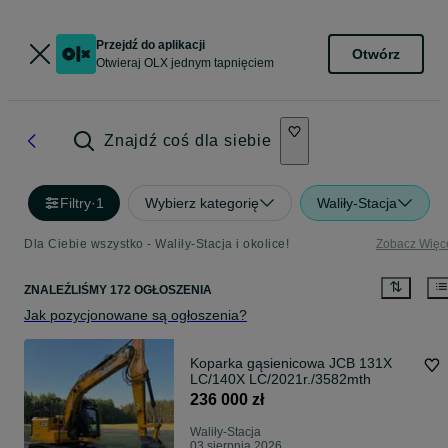
Przejdź do aplikacji
Otwórz
Otwieraj OLX jednym tapnięciem
Znajdź coś dla siebie
Filtry
·
1
Wybierz kategorię
Waliły-Stacja
Dla Ciebie wszystko - Waliły-Stacja i okolice!
Zobacz Więc
ZNALEŹLIŚMY 172 OGŁOSZENIA
Jak pozycjonowane są ogłoszenia?
Koparka gąsienicowa JCB 131X
LC/140X LC/2021r./3582mth
236 000 zł
Waliły-Stacja
03 sierpnia 2026