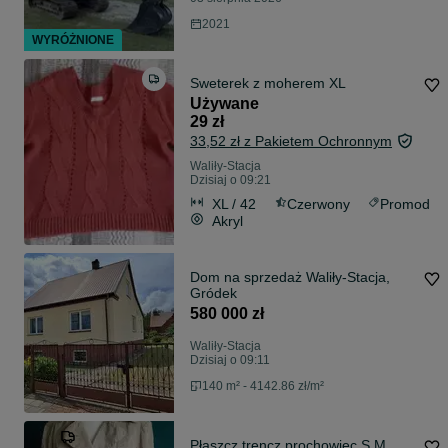
2021
WYRÓŻNIONE
Sweterek z moherem XL
Używane
29 zł
33,52 zł z Pakietem Ochronnym
Waliły-Stacja
Dzisiaj o 09:21
XL / 42
Czerwony
Promod
Akryl
Dom na sprzedaż Waliły-Stacja,
Gródek
580 000 zł
Waliły-Stacja
Dzisiaj o 09:11
140 m² - 4142.86 zł/m²
Płaszcz trencz prochowiec S M