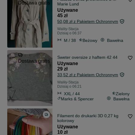
Dostawa gratis
Marie Lund
Używane
45 zł
50,08 zł z Pakietem Ochronnym
Waliły-Stacja
Dzisiaj o 06:37
M / 38
Beżowy
Bawełna
Sweter oversize z haftem 42 44
Dostawa gratis
Używane
29 zł
33,52 zł z Pakietem Ochronnym
Waliły-Stacja
Dzisiaj o 06:21
XXL / 44
Zielony
Marks & Spencer
Bawełna
Filament do drukarki 3D 0,27 kg
kolorowy
Używane
10 zł