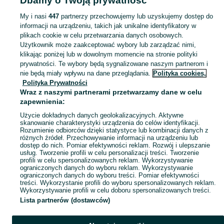
Dbamy o Twoją prywatność
Popularne wyszukiwania
piła ukosowa
My i nasi
447
partnerzy przechowujemy lub uzyskujemy dostęp do
informacji na urządzeniu, takich jak unikalne identyfikatory w
plikach cookie w celu przetwarzania danych osobowych.
Skorzystaj z największego serwisu ogłoszeniowego - Walendów i okolice! Kupuj to, czego pragniesz i sprzedawaj to, czego już nie potrzebujesz!
Zobacz Więc
Użytkownik może zaakceptować wybory lub zarządzać nimi,
klikając poniżej lub w dowolnym momencie na stronie polityki
prywatności. Te wybory będą sygnalizowane naszym partnerom i
Mapa kategorii
nie będą miały wpływu na dane przeglądania.
Polityka cookies,
Mapa miejscowości
Polityka Prywatności
Wraz z naszymi partnerami przetwarzamy dane w celu
Mapa ministron
zapewnienia:
Popularne wyszukiwania
Użycie dokładnych danych geolokalizacyjnych. Aktywne
skanowanie charakterystyki urządzenia do celów identyfikacji.
Rozumienie odbiorców dzięki statystyce lub kombinacji danych z
różnych źródeł. Przechowywanie informacji na urządzeniu lub
dostęp do nich. Pomiar efektywności reklam. Rozwój i ulepszanie
usług. Tworzenie profili w celu personalizacji treści. Tworzenie
profili w celu spersonalizowanych reklam. Wykorzystywanie
ograniczonych danych do wyboru reklam. Wykorzystywanie
ograniczonych danych do wyboru treści. Pomiar efektywności
treści. Wykorzystanie profili do wyboru spersonalizowanych reklam.
Wykorzystywanie profili w celu doboru spersonalizowanych treści.
Lista partnerów (dostawców)