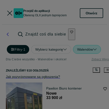
Przejdź do aplikacji
Otwórz
Otwieraj OLX jednym tapnięciem
Znajdź coś dla siebie
Filtry
·
1
Wybierz kategorię
Walendów
Dla Ciebie wszystko - Walendów i okolice!
Zobacz Więc
ZNALEŹLIŚMY 618 OGŁOSZEŃ
Jak pozycjonowane są ogłoszenia?
Pawilon Biuro kontener
Nowe
33 900 zł