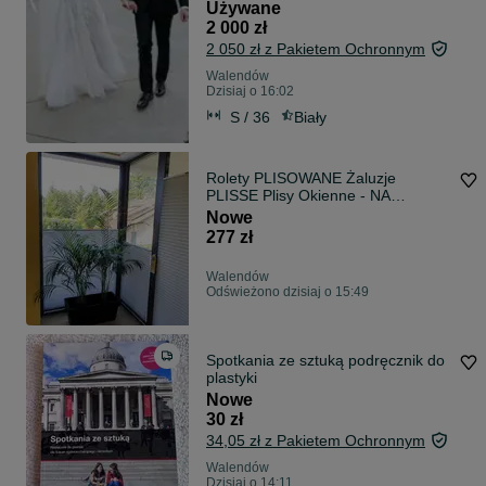
Używane
2 000 zł
2 050 zł z Pakietem Ochronnym
Walendów
Dzisiaj o 16:02
S / 36
Biały
Rolety PLISOWANE Żaluzje
PLISSE Plisy Okienne - NA
WYMIAR Żaluzje
Nowe
277 zł
Walendów
Odświeżono dzisiaj o 15:49
Spotkania ze sztuką podręcznik do
plastyki
Nowe
30 zł
34,05 zł z Pakietem Ochronnym
Walendów
Dzisiaj o 14:11