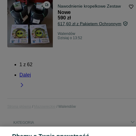
Nawodnienie kropelkowe Zestaw
Nowe
590 zł
617,60 zł z Pakietem Ochronnym
Walendów
Dzisiaj o 13:52
1
z
62
Dalej
Strona główna
Mazowieckie
Walendów
KATEGORIA