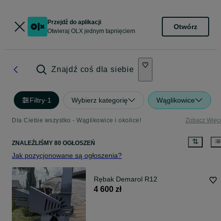
Przejdź do aplikacji
Otwórz
Otwieraj OLX jednym tapnięciem
Znajdź coś dla siebie
Filtry
·
1
Wybierz kategorię
Wąglikowice
Dla Ciebie wszystko - Wąglikowice i okolice!
Zobacz Więc
ZNALEŹLIŚMY 80 OGŁOSZEŃ
Jak pozycjonowane są ogłoszenia?
Rębak Demarol R12
4 600 zł