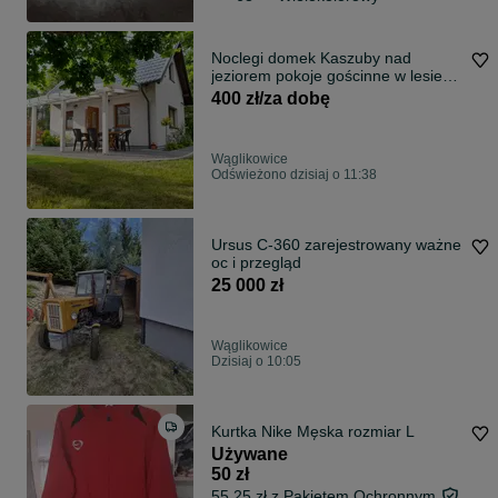
Noclegi domek Kaszuby nad
jeziorem pokoje gościnne w lesie
na Kaszubach we Wdzydzkim
400 zł/za dobę
Parku Krajobrazowym
Wąglikowice
Odświeżono dzisiaj o 11:38
Ursus C-360 zarejestrowany ważne
oc i przegląd
25 000 zł
Wąglikowice
Dzisiaj o 10:05
Kurtka Nike Męska rozmiar L
Używane
50 zł
55,25 zł z Pakietem Ochronnym