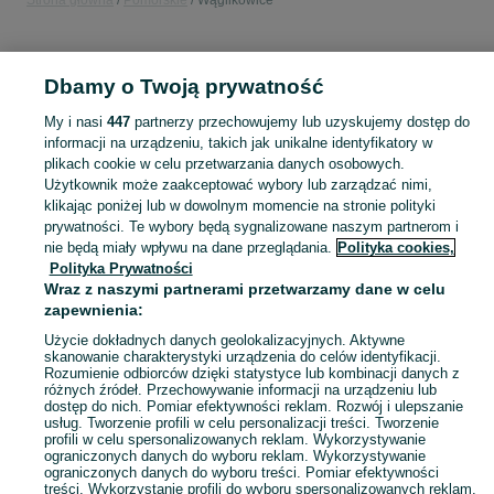
Strona główna
Pomorskie
Wąglikowice
KATEGORIA
Dbamy o Twoją prywatność
Popularne wyszukiwania
My i nasi
447
partnerzy przechowujemy lub uzyskujemy dostęp do
enduro
wąglikowice
cross
motocykl
informacji na urządzeniu, takich jak unikalne identyfikatory w
plikach cookie w celu przetwarzania danych osobowych.
Użytkownik może zaakceptować wybory lub zarządzać nimi,
Skorzystaj z największego serwisu ogłoszeniowego - Wąglikowice i okolice! Kupuj to, czego pragniesz i sprzedawaj to, czego już nie potrzebujesz!
Zobacz Więc
klikając poniżej lub w dowolnym momencie na stronie polityki
prywatności. Te wybory będą sygnalizowane naszym partnerom i
nie będą miały wpływu na dane przeglądania.
Polityka cookies,
Mapa kategorii
Polityka Prywatności
Mapa miejscowości
Wraz z naszymi partnerami przetwarzamy dane w celu
zapewnienia:
Mapa ministron
Popularne wyszukiwania
Użycie dokładnych danych geolokalizacyjnych. Aktywne
skanowanie charakterystyki urządzenia do celów identyfikacji.
Rozumienie odbiorców dzięki statystyce lub kombinacji danych z
różnych źródeł. Przechowywanie informacji na urządzeniu lub
dostęp do nich. Pomiar efektywności reklam. Rozwój i ulepszanie
usług. Tworzenie profili w celu personalizacji treści. Tworzenie
profili w celu spersonalizowanych reklam. Wykorzystywanie
ograniczonych danych do wyboru reklam. Wykorzystywanie
ograniczonych danych do wyboru treści. Pomiar efektywności
treści. Wykorzystanie profili do wyboru spersonalizowanych reklam.