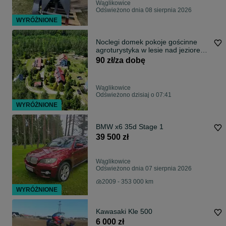
Wąglikowice
Odświeżono dnia 08 sierpnia 2026
WYRÓŻNIONE
Noclegi domek pokoje gościnne
agroturystyka w lesie nad jeziorem
na Kaszubach Bory Tucholskie
90 zł/za dobę
Wąglikowice
Odświeżono dzisiaj o 07:41
WYRÓŻNIONE
BMW x6 35d Stage 1
39 500 zł
Wąglikowice
Odświeżono dnia 07 sierpnia 2026
2009 - 353 000 km
WYRÓŻNIONE
Kawasaki Kle 500
6 000 zł