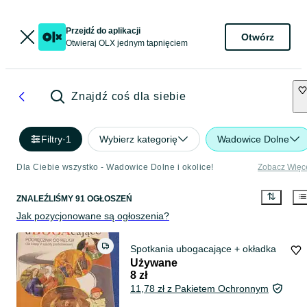
Przejdź do aplikacji
Otwórz
Otwieraj OLX jednym tapnięciem
Znajdź coś dla siebie
Filtry
·
1
Wybierz kategorię
Wadowice Dolne
Dla Ciebie wszystko - Wadowice Dolne i okolice!
Zobacz Więc
ZNALEŹLIŚMY 91 OGŁOSZEŃ
Jak pozycjonowane są ogłoszenia?
Spotkania ubogacające + okładka
Używane
8 zł
11,78 zł z Pakietem Ochronnym