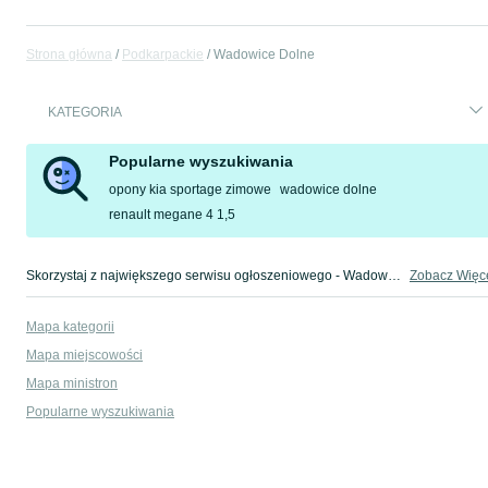
Strona główna
Podkarpackie
Wadowice Dolne
KATEGORIA
Popularne wyszukiwania
opony kia sportage zimowe
wadowice dolne
renault megane 4 1,5
Skorzystaj z największego serwisu ogłoszeniowego - Wadowice Dolne i okolice! Kupuj to, czego pragniesz i sprzedawaj to, czego już nie potrzebujesz!
Zobacz Więc
Mapa kategorii
Mapa miejscowości
Mapa ministron
Popularne wyszukiwania