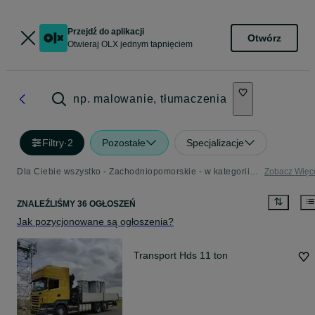
Przejdź do aplikacji
Otwórz
Otwieraj OLX jednym tapnięciem
np. malowanie, tłumaczenia
Filtry
·
2
Pozostałe
Specjalizacje
Dla Ciebie wszystko - Zachodniopomorskie - w kategorii Pozostałe
Zobacz Więc
ZNALEŹLIŚMY 36 OGŁOSZEŃ
Jak pozycjonowane są ogłoszenia?
Transport Hds 11 ton