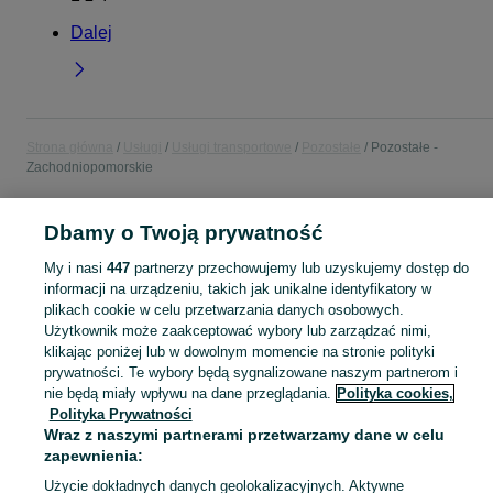
Dalej
Strona główna
Usługi
Usługi transportowe
Pozostałe
Pozostałe -
Zachodniopomorskie
POLSKA » ZACHODNIOPOMORSKIE
Dbamy o Twoją prywatność
My i nasi
447
partnerzy przechowujemy lub uzyskujemy dostęp do
KATEGORIA
informacji na urządzeniu, takich jak unikalne identyfikatory w
plikach cookie w celu przetwarzania danych osobowych.
Użytkownik może zaakceptować wybory lub zarządzać nimi,
Skorzystaj z największego serwisu ogłoszeniowego - Zachodniopomorskie i okolice! - kupuj lub sprzedawaj jeszcze wygodniej w kategorii Pozostałe!
Zobacz Więc
klikając poniżej lub w dowolnym momencie na stronie polityki
prywatności. Te wybory będą sygnalizowane naszym partnerom i
Mapa kategorii
nie będą miały wpływu na dane przeglądania.
Polityka cookies,
Polityka Prywatności
Mapa miejscowości
Wraz z naszymi partnerami przetwarzamy dane w celu
Mapa ministron
zapewnienia:
Popularne wyszukiwania
Użycie dokładnych danych geolokalizacyjnych. Aktywne