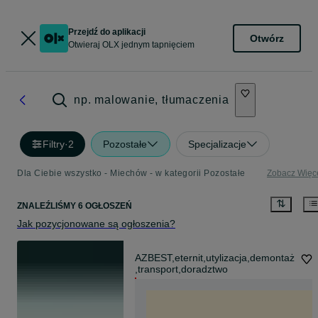
Przejdź do aplikacji
Otwórz
Otwieraj OLX jednym tapnięciem
np. malowanie, tłumaczenia
Filtry
·
2
Pozostałe
Specjalizacje
Dla Ciebie wszystko - Miechów - w kategorii Pozostałe
Zobacz Więc
ZNALEŹLIŚMY 6 OGŁOSZEŃ
Jak pozycjonowane są ogłoszenia?
AZBEST,eternit,utylizacja,demontaż
,transport,doradztwo